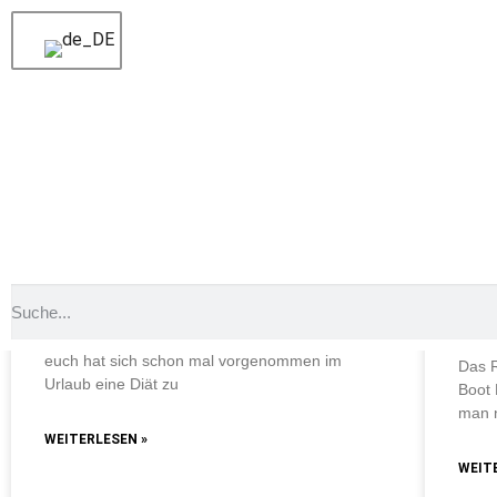
Schlagwort: Essen
Schlagwort: Essen
Schlagwort: Essen
BLOG ROTES MEER
BLO
Ist im Urlaub eine Diät möglich?
Red
dem
Ist im Urlaub eine Diät möglich? Na, wer von
euch hat sich schon mal vorgenommen im
Das 
Urlaub eine Diät zu
Boot
man 
WEITERLESEN »
WEIT