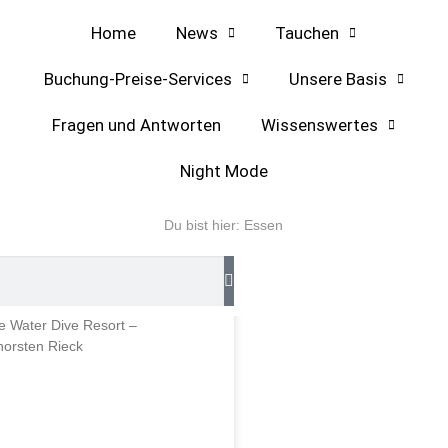
Home
News
Tauchen
Buchung-Preise-Services
Unsere Basis
Fragen und Antworten
Wissenswertes
Night Mode
HAUSFAHRTEN
Du bist hier:
Essen
hen auf der Rückfahrt
Meer, Hurghada, Deutsche
e Water Dive Resort –
horsten Rieck