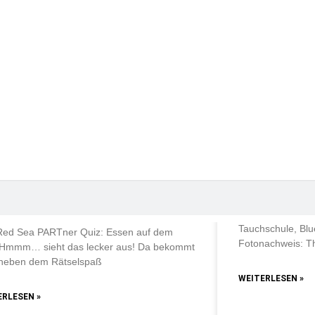
G ROTES MEER
TÄGLICHE TAUC
 Sea PARTner Quiz: Essen auf
Tee und Kuc
 Boot
Ägypten, Rotes 
Tauchschule, Blu
Red Sea PARTner Quiz: Essen auf dem
Fotonachweis: T
 Hmmm… sieht das lecker aus! Da bekommt
neben dem Rätselspaß
WEITERLESEN »
ERLESEN »