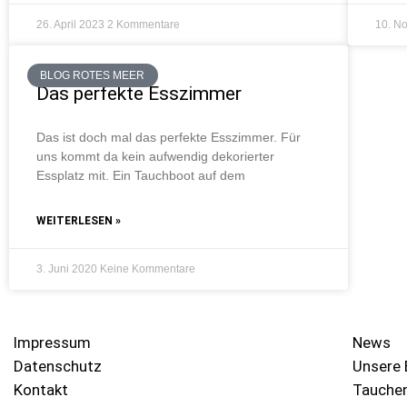
26. April 2023
2 Kommentare
10. N
BLOG ROTES MEER
Das perfekte Esszimmer
Das ist doch mal das perfekte Esszimmer. Für
uns kommt da kein aufwendig dekorierter
Essplatz mit. Ein Tauchboot auf dem
WEITERLESEN »
3. Juni 2020
Keine Kommentare
Impressum
News
Datenschutz
Unsere 
Kontakt
Tauche