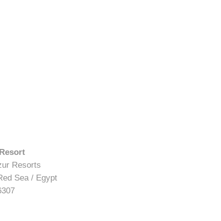
Willkommen in unserem
Chatbereich!
Gib deine Email-Adresse ein, dann können wir
loslegen. Deine Email-Adresse werden wir
ausschließlich für eventuelle Rückfragen
verwenden!
 Resort
Für Buchungsanfragen schau bitte direkt in
Onlineshop
zur Resorts
unseren
!
Red Sea / Egypt
6307
Email Address