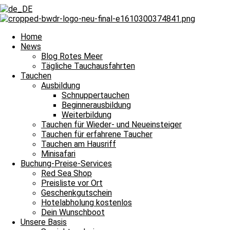
Home
News
Blog Rotes Meer
Tägliche Tauchausfahrten
Tauchen
Ausbildung
Schnuppertauchen
Beginnerausbildung
Weiterbildung
Tauchen für Wieder- und Neueinsteiger
Tauchen für erfahrene Taucher
Tauchen am Hausriff
Minisafari
Buchung-Preise-Services
Red Sea Shop
Preisliste vor Ort
Alles rund ums Tauchen im Blue Water Dive Resort
Geschenkgutschein
Hotelabholung kostenlos
Ausbildung. Weiterbildung. Tauchspass.
Dein Wunschboot
Unsere Basis