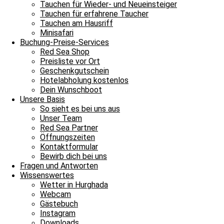
Tauchen für Wieder- und Neueinsteiger
Tauchen für erfahrene Taucher
Ausbildung als Taucher
Tauchen am Hausriff
Minisafari
Tauchen lernen im kunterbunten Roten Meer!
Buchung-Preise-Services
Tauch gleich ein
Red Sea Shop
Preisliste vor Ort
Tauchen für Wieder- und Neueinsteiger​
Geschenkgutschein
Hotelabholung kostenlos
Üben macht Spaß und bringt Erfahrung!
Dein Wunschboot
Tauch gleich mit
Unsere Basis
So sieht es bei uns aus
Tauchen für erfahrene Taucher​
Unser Team
Red Sea Partner
Willkommen in der Hai-Society!
Öffnungszeiten
Tauch gleich ab
Kontaktformular
Bewirb dich bei uns
Tauchen am Hausriff
Fragen und Antworten
Wissenswertes
Kombiniere Tauch- und Strandurlaub und erkunde das Rote Meer dire
Wetter in Hurghada
Direkt zum Hausriff
Webcam
Gästebuch
Unsere Minisafari​
Instagram
Downloads