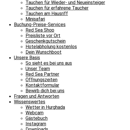
Tauchen für Wieder- und Neueinsteiger
Tauchen für erfahrene Taucher
Tauchen am Hausriff
Minisafari
Buchung-Preise-Services
Red Sea Shop
Preisliste vor Ort
Geschenkgutschein
Hotelabholung kostenlos
Dein Wunschboot
Unsere Basis
So sieht es bei uns aus
Unser Team
Red Sea Partner
Öffnungszeiten
Kontaktformular
Bewirb dich bei uns
Fragen und Antworten
Wissenswertes
Wetter in Hurghada
Webcam
Gästebuch
Instagram
Downloads