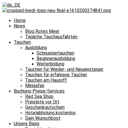
Home
News
Blog Rotes Meer
Tägliche Tauchausfahrten
Tauchen
Ausbildung
Schnuppertauchen
Beginnerausbildung
Weiterbildung
Tauchen für Wieder- und Neueinsteiger
Tauchen für erfahrene Taucher
Tauchen am Hausriff
Minisafari
Buchung-Preise-Services
Red Sea Shop
Preisliste vor Ort
Geschenkgutschein
Hotelabholung kostenlos
Dein Wunschboot
Unsere Basis