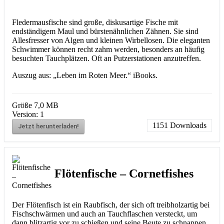
Fledermausfische sind große, diskusartige Fische mit
endständigem Maul und bürstenähnlichen Zähnen. Sie sind
Allesfresser von Algen und kleinen Wirbellosen. Die eleganten
Schwimmer können recht zahm werden, besonders an häufig
besuchten Tauchplätzen. Oft an Putzerstationen anzutreffen.
Auszug aus: „Leben im Roten Meer.“ iBooks.
Größe
7,0 MB
Version:
1
1151
Downloads
Jetzt herunterladen!
Flötenfische – Cornetfishes
Der Flötenfisch ist ein Raubfisch, der sich oft treibholzartig bei
Fischschwärmen und auch an Tauchflaschen versteckt, um
dann blitzartig vor zu schießen und seine Beute zu schnappen.