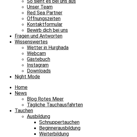
So sieht es bei uns aus
Unser Team
Red Sea Partner
Öffnungszeiten
Kontaktformular
Bewirb dich bei uns
Fragen und Antworten
Wissenswertes
Wetter in Hurghada
Webcam
Gästebuch
Instagram
Downloads
Night Mode
Home
News
Blog Rotes Meer
Tägliche Tauchausfahrten
Tauchen
Ausbildung
Schnuppertauchen
Beginnerausbildung
Weiterbildung