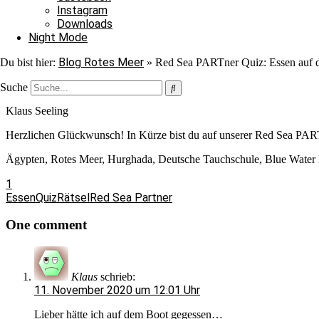
Absenden
Instagram
Downloads
Night Mode
Die Lösung des gestrigen Red Sea PARTner Quizzes lautet:
Blog Rotes Meer
C5, D5, E3, G1, G5, H4
Du bist hier:
»
Red Sea PARTner Quiz: Essen auf 
Der Gewinner des gestrigen Quizzes ist:
Suche
Klaus Seeling
Herzlichen Glückwunsch! In Kürze bist du auf unserer Red Sea PART
Ägypten, Rotes Meer, Hurghada, Deutsche Tauchschule, Blue Water
1
Essen
Quiz
Rätsel
Red Sea Partner
One comment
Klaus
schrieb:
11. November 2020 um 12:01 Uhr
Lieber hätte ich auf dem Boot gegessen…