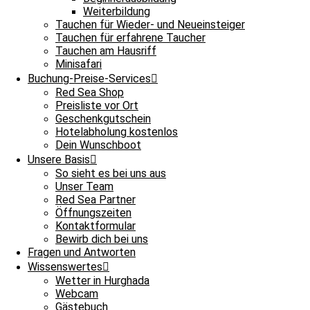
Weiterbildung
Und jetzt wünschen wir euch viel Erfolg beim Rätseln!
Tauchen für Wieder- und Neueinsteiger
Tauchen für erfahrene Taucher
Dein Lösungscode
*
Tauchen am Hausriff
Name
*
Minisafari
Vorname
Buchung-Preise-Services
Nachname
Red Sea Shop
E-Mail
*
Preisliste vor Ort
E-Mail
Geschenkgutschein
E-Mail bestätigen
Hotelabholung kostenlos
Bitte gebe Deine Mailadresse 2x an. Jeder kann Fehler machen. Bei 
Dein Wunschboot
Datei hochladen
*
Unsere Basis
So sieht es bei uns aus
Drag & Drop Files,
Choose Files to Upload
Unser Team
Einverständnis zur Veröffentlichung meines Fotos
*
Red Sea Partner
Öffnungszeiten
Ich erkläre mich im Falle eines Gewinnes mit der Veröffen
Kontaktformular
Bewirb dich bei uns
DSGVO-Einverständnis
*
Fragen und Antworten
Wissenswertes
Ich willige ein, dass diese Website meine übermittelten Inf
Wetter in Hurghada
Webcam
Comment
Gästebuch