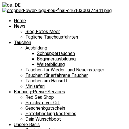
Home
News
Blog Rotes Meer
Tägliche Tauchausfahrten
Tauchen
Ausbildung
Schnuppertauchen
Beginnerausbildung
Weiterbildung
Tauchen für Wieder- und Neueinsteiger
Tauchen für erfahrene Taucher
Tauchen am Hausriff
Minisafari
Buchung-Preise-Services
Red Sea Shop
Preisliste vor Ort
Geschenkgutschein
Hotelabholung kostenlos
Dein Wunschboot
Unsere Basis