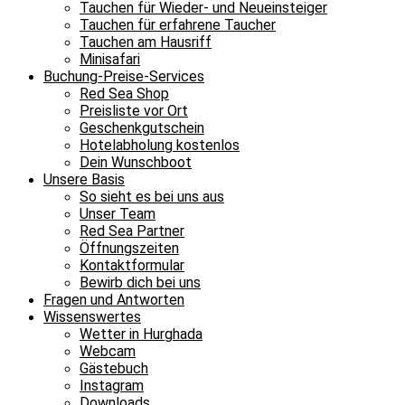
Tauchen für Wieder- und Neueinsteiger
Tauchen für erfahrene Taucher
Tauchen am Hausriff
Minisafari
Buchung-Preise-Services
Red Sea Shop
Preisliste vor Ort
Geschenkgutschein
Hotelabholung kostenlos
Dein Wunschboot
Unsere Basis
So sieht es bei uns aus
Unser Team
Red Sea Partner
Öffnungszeiten
Kontaktformular
Bewirb dich bei uns
Fragen und Antworten
Wissenswertes
Wetter in Hurghada
Webcam
Gästebuch
Instagram
Downloads