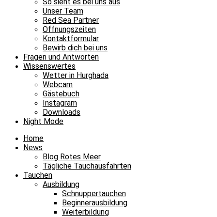
So sieht es bei uns aus
Unser Team
Red Sea Partner
Öffnungszeiten
Kontaktformular
Bewirb dich bei uns
Fragen und Antworten
Wissenswertes
Wetter in Hurghada
Webcam
Gästebuch
Instagram
Downloads
Night Mode
Home
News
Blog Rotes Meer
Tägliche Tauchausfahrten
Tauchen
Ausbildung
Schnuppertauchen
Beginnerausbildung
Weiterbildung