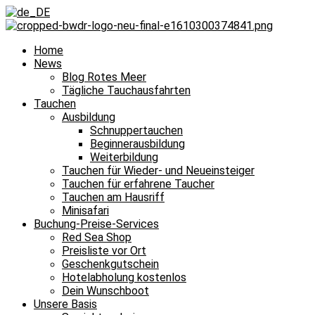
Home
News
Blog Rotes Meer
Tägliche Tauchausfahrten
Tauchen
Ausbildung
Schnuppertauchen
Beginnerausbildung
Weiterbildung
Tauchen für Wieder- und Neueinsteiger
Tauchen für erfahrene Taucher
Tauchen am Hausriff
Minisafari
Buchung-Preise-Services
Red Sea Shop
Preisliste vor Ort
Geschenkgutschein
Hotelabholung kostenlos
Dein Wunschboot
Unsere Basis