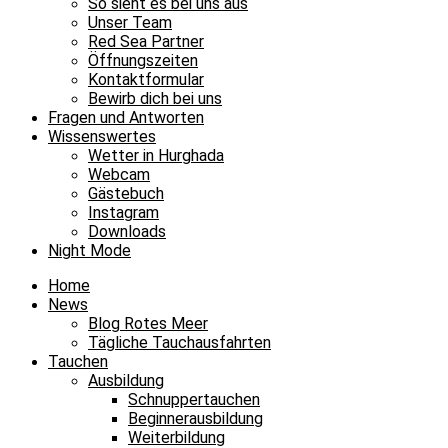
So sieht es bei uns aus
Unser Team
Red Sea Partner
Öffnungszeiten
Kontaktformular
Bewirb dich bei uns
Fragen und Antworten
Wissenswertes
Wetter in Hurghada
Webcam
Gästebuch
Instagram
Downloads
Night Mode
Home
News
Blog Rotes Meer
Tägliche Tauchausfahrten
Tauchen
Ausbildung
Schnuppertauchen
Beginnerausbildung
Weiterbildung