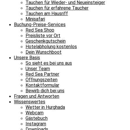
Tauchen für Wieder- und Neueinsteiger
Tauchen für erfahrene Taucher
Tauchen am Hausriff
Minisafari
Buchung-Preise-Services
Red Sea Shop
Preisliste vor Ort
Geschenkgutschein
Hotelabholung kostenlos
Dein Wunschboot
Unsere Basis
So sieht es bei uns aus
Unser Team
Red Sea Partner
Öffnungszeiten
Kontaktformular
Bewirb dich bei uns
Fragen und Antworten
Wissenswertes
Wetter in Hurghada
Webcam
Gästebuch
Instagram
Downloads