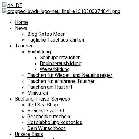
Home
News
Blog Rotes Meer
Tägliche Tauchausfahrten
Tauchen
Ausbildung
Schnuppertauchen
Beginnerausbildung
Weiterbildung
Tauchen für Wieder- und Neueinsteiger
Tauchen für erfahrene Taucher
Tauchen am Hausriff
Minisafari
Buchung-Preise-Services
Red Sea Shop
Preisliste vor Ort
Geschenkgutschein
Hotelabholung kostenlos
Dein Wunschboot
Unsere Basis