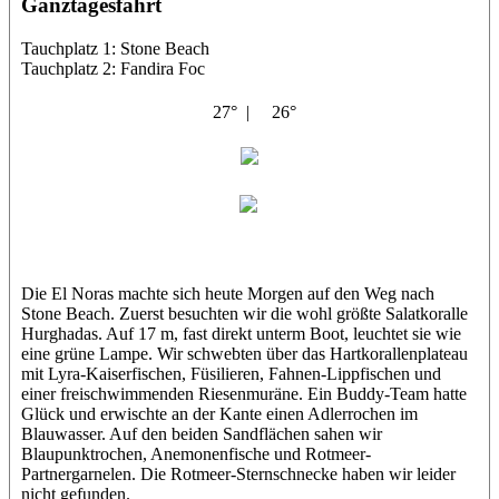
Ganztagesfahrt
Tauchplatz 1: Stone Beach
Tauchplatz 2: Fandira Foc
27° |
26°
El Noras
Maxl
Die El Noras machte sich heute Morgen auf den Weg nach
Stone Beach. Zuerst besuchten wir die wohl größte Salatkoralle
Hurghadas. Auf 17 m, fast direkt unterm Boot, leuchtet sie wie
eine grüne Lampe. Wir schwebten über das Hartkorallenplateau
mit Lyra-Kaiserfischen, Füsilieren, Fahnen-Lippfischen und
einer freischwimmenden Riesenmuräne. Ein Buddy-Team hatte
Glück und erwischte an der Kante einen Adlerrochen im
Blauwasser. Auf den beiden Sandflächen sahen wir
Blaupunktrochen, Anemonenfische und Rotmeer-
Partnergarnelen. Die Rotmeer-Sternschnecke haben wir leider
nicht gefunden.