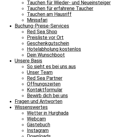
Tauchen für Wieder- und Neueinsteiger
Tauchen für erfahrene Taucher
Tauchen am Hausriff
Minisafari
Buchung-Preise-Services
Red Sea Shop
Preisliste vor Ort
Geschenkgutschein
Hotelabholung kostenlos
Dein Wunschboot
Unsere Basis
So sieht es bei uns aus
Unser Team
Red Sea Partner
Öffnungszeiten
Kontaktformular
Bewirb dich bei uns
Fragen und Antworten
Wissenswertes
Wetter in Hurghada
Webcam
Gästebuch
Instagram
Downloads