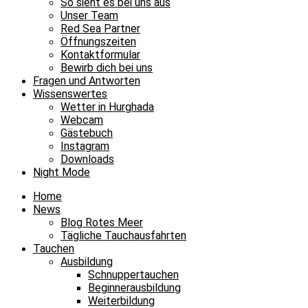
So sieht es bei uns aus
Unser Team
Red Sea Partner
Öffnungszeiten
Kontaktformular
Bewirb dich bei uns
Fragen und Antworten
Wissenswertes
Wetter in Hurghada
Webcam
Gästebuch
Instagram
Downloads
Night Mode
Home
News
Blog Rotes Meer
Tägliche Tauchausfahrten
Tauchen
Ausbildung
Schnuppertauchen
Beginnerausbildung
Weiterbildung