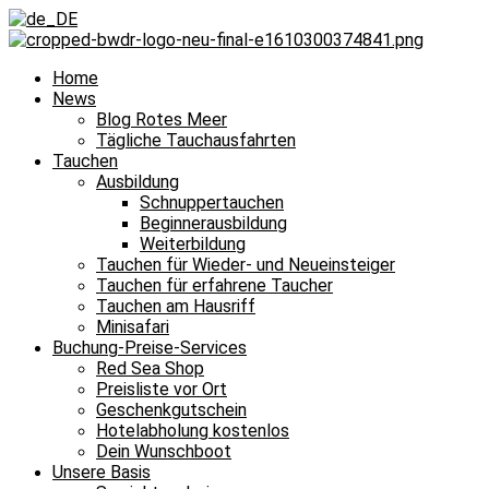
Home
News
Blog Rotes Meer
Tägliche Tauchausfahrten
Tauchen
Ausbildung
Schnuppertauchen
Beginnerausbildung
Weiterbildung
Tauchen für Wieder- und Neueinsteiger
Tauchen für erfahrene Taucher
Tauchen am Hausriff
Minisafari
Buchung-Preise-Services
Red Sea Shop
Preisliste vor Ort
Geschenkgutschein
Hotelabholung kostenlos
Dein Wunschboot
Unsere Basis