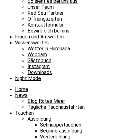
So sieht es bei uns aus
Unser Team
Red Sea Partner
Öffnungszeiten
Kontaktformular
Bewirb dich bei uns
Fragen und Antworten
Wissenswertes
Wetter in Hurghada
Webcam
Gästebuch
Instagram
Downloads
Night Mode
Home
News
Blog Rotes Meer
Tägliche Tauchausfahrten
Tauchen
Ausbildung
Schnuppertauchen
Beginnerausbildung
Weiterbildung