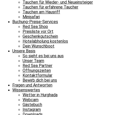
Tauchen für Wieder- und Neueinsteiger
Tauchen für erfahrene Taucher
Tauchen am Hausriff
Minisafari
Buchung-Preise-Services
Red Sea Shop
Preisliste vor Ort
Geschenkgutschein
Hotelabholung kostenlos
Dein Wunschboot
Unsere Basis
So sieht es bei uns aus
Unser Team
Red Sea Partner
Öffnungszeiten
Kontaktformular
Bewirb dich bei uns
Fragen und Antworten
Wissenswertes
Wetter in Hurghada
Webcam
Gästebuch
Instagram
Downloads