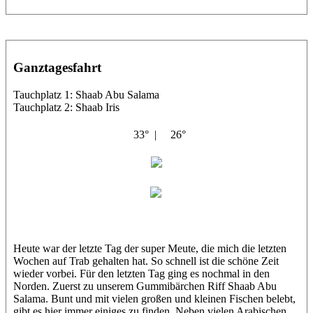
Ganztagesfahrt
Tauchplatz 1: Shaab Abu Salama
Tauchplatz 2: Shaab Iris
33° |
26°
El Noras
Tobi
Heute war der letzte Tag der super Meute, die mich die letzten
Wochen auf Trab gehalten hat. So schnell ist die schöne Zeit
wieder vorbei. Für den letzten Tag ging es nochmal in den
Norden. Zuerst zu unserem Gummibärchen Riff Shaab Abu
Salama. Bunt und mit vielen großen und kleinen Fischen belebt,
gibt es hier immer einiges zu finden. Neben vielen Arabischen