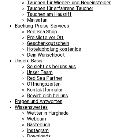
Tauchen für Wieder- und Neueinsteiger
Tauchen für erfahrene Taucher
Tauchen am Hausriff
Minisafari
Buchung-Preise-Services
Red Sea Shop
Preisliste vor Ort
Geschenkgutschein
Hotelabholung kostenlos
Dein Wunschboot
Unsere Basis
So sieht es bei uns aus
Unser Team
Red Sea Partner
Öffnungszeiten
Kontaktformular
Bewirb dich bei uns
Fragen und Antworten
Wissenswertes
Wetter in Hurghada
Webcam
Gästebuch
Instagram
Downloads