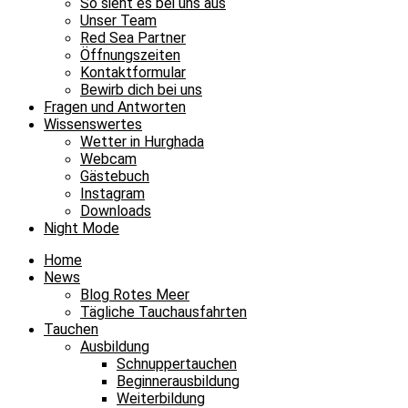
So sieht es bei uns aus
Unser Team
Red Sea Partner
Öffnungszeiten
Kontaktformular
Bewirb dich bei uns
Fragen und Antworten
Wissenswertes
Wetter in Hurghada
Webcam
Gästebuch
Instagram
Downloads
Night Mode
Home
News
Blog Rotes Meer
Tägliche Tauchausfahrten
Tauchen
Ausbildung
Schnuppertauchen
Beginnerausbildung
Weiterbildung