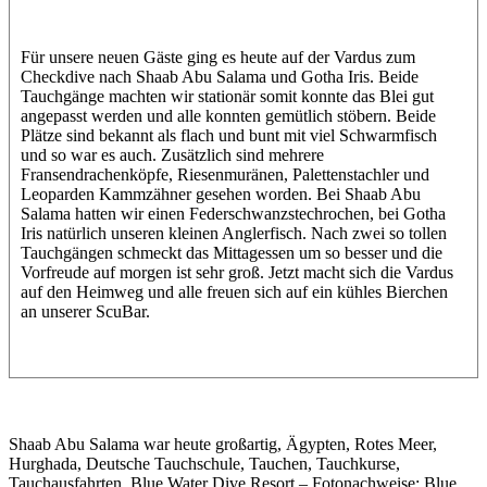
Für unsere neuen Gäste ging es heute auf der Vardus zum
Checkdive nach Shaab Abu Salama und Gotha Iris. Beide
Tauchgänge machten wir stationär somit konnte das Blei gut
angepasst werden und alle konnten gemütlich stöbern. Beide
Plätze sind bekannt als flach und bunt mit viel Schwarmfisch
und so war es auch. Zusätzlich sind mehrere
Fransendrachenköpfe, Riesenmuränen, Palettenstachler und
Leoparden Kammzähner gesehen worden. Bei Shaab Abu
Salama hatten wir einen Federschwanzstechrochen, bei Gotha
Iris natürlich unseren kleinen Anglerfisch. Nach zwei so tollen
Tauchgängen schmeckt das Mittagessen um so besser und die
Vorfreude auf morgen ist sehr groß. Jetzt macht sich die Vardus
auf den Heimweg und alle freuen sich auf ein kühles Bierchen
an unserer ScuBar.
Shaab Abu Salama war heute großartig, Ägypten, Rotes Meer,
Hurghada, Deutsche Tauchschule, Tauchen, Tauchkurse,
Tauchausfahrten, Blue Water Dive Resort – Fotonachweise: Blue