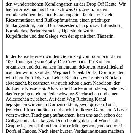
den wunderschönen Korallengarten zu der Drop Off Kante. Wir
hielten Ausschau ins Blau nach was Größerem. In dem
wunderschönen, intakten Korallengarten fanden wir viele
Riesenmuränen und Rußkopfmuränen, einen prächtigen
Schlangenstern, einen Dornenseestern, ein großes Tritonshorn,
Barrakudas, Partnergarnelen, Tigerstrudelwurm,
Kugelfische und das Gelege von der spanischen Tänzerin.
In der Pause feierten wir den Geburtstag von Sabrina und den
100. Tauchgang von Gaby. Die Crew hat dafür Kuchen
organisiert und den ganzen Innenraum dekoriert. Anschließend
machten wir uns auf den Weg nach Shaab Dorfa. Dort machten
wir einen Drift Dive zur Leine. Bei den zwei großen Blöcken
abgetaucht, begegneten wir auch schon einem Napoleon, der
dort seine Kreise zog. Als wir die Blöcke umrundeten, hatten wir
das Vergnügen, einen Federschwanz-Stechrochen und einen
Adlerrochen zu sehen. Auf dem Weg Richtung Kanal
begegneten wir einem Dornenseestern, zwei grossen Tunas,
jeglichen Riesenmuränen und auch Hohlkreuz-Garnelen. Als wir
vom zweiten Tauchgang auftauchten, kam uns auch schon der
Grillgeschmack entgegen. Denn heute gab es auf Wunsch der
Gruppe leckeres Hühnchen. Unser Mittagessen genossen wir in
Dorfa el Fanous. Nach einer kurzen Verdauungspause machten