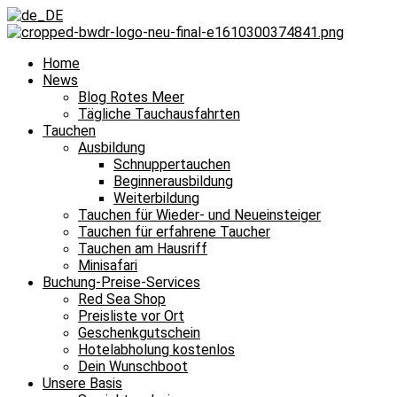
Home
News
Blog Rotes Meer
Tägliche Tauchausfahrten
Tauchen
Ausbildung
Schnuppertauchen
Beginnerausbildung
Weiterbildung
Tauchen für Wieder- und Neueinsteiger
Tauchen für erfahrene Taucher
Tauchen am Hausriff
Minisafari
Buchung-Preise-Services
Red Sea Shop
Preisliste vor Ort
Geschenkgutschein
Hotelabholung kostenlos
Dein Wunschboot
Unsere Basis