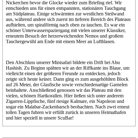
Nickerchen bevor die Glocke wieder zum Briefing rief. Wir
entschieden uns für einen entspannten, stationären Tauchgang
am Südplateau. Einige schwärmten zur westlichen Steilwand
aus, während andere sich zuerst im tieferen Bereich des Plateaus
aufhielten, um spiralförmig nach oben zu tauchen. Es war ein
schöner Unterwasserspaziergang mit vielen unserer Klassiker,
erneutem Besuch der herzerweichenden Nemos und großem
Tauchergewühl am Ende mit einem Meer an Luftblasen.
Den Abschluss unserer Minisafari bildete ein Drift bei Abu
Hashish. Zu Beginn spähten wir an der Riffkante ins Blaue, um
vielleicht einen der größeren Freunde zu entdecken, jedoch
zeigte sich heute keiner. Dann ging es zum ausgehöhlten Block
auf 26 Meter, der Glasfische sowie verschiedenartige Garnelen
beinhaltete. Anschließend genossen wir das Plateau mit den
vielen, schönen Hartkorallen. Hier ließen sich unter anderem
Zigarren-Lippfische, fünf riesige Kalmare, ein Napoleon und
sogar ein Malabar-Zackenbarsch beobachten. Nach zwei erneut
tollen Tagen fuhren wir erfüllt zurück in unseren Heimathafen
und hier speziell in unsere ScuBar!