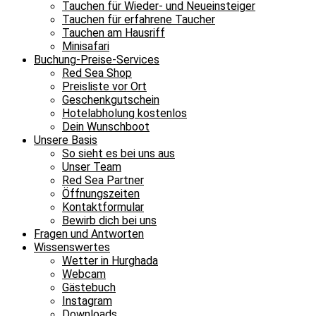
Tauchen für Wieder- und Neueinsteiger
Tauchen für erfahrene Taucher
Tauchen am Hausriff
Minisafari
Buchung-Preise-Services
Red Sea Shop
Preisliste vor Ort
Geschenkgutschein
Hotelabholung kostenlos
Dein Wunschboot
Unsere Basis
So sieht es bei uns aus
Unser Team
Red Sea Partner
Öffnungszeiten
Kontaktformular
Bewirb dich bei uns
Fragen und Antworten
Wissenswertes
Wetter in Hurghada
Webcam
Gästebuch
Instagram
Downloads