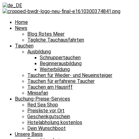
Home
News
Blog Rotes Meer
Tägliche Tauchausfahrten
Tauchen
Ausbildung
Schnuppertauchen
Beginnerausbildung
Weiterbildung
Tauchen für Wieder- und Neueinsteiger
Tauchen für erfahrene Taucher
Tauchen am Hausriff
Minisafari
Buchung-Preise-Services
Red Sea Shop
Preisliste vor Ort
Geschenkgutschein
Hotelabholung kostenlos
Dein Wunschboot
Unsere Basis