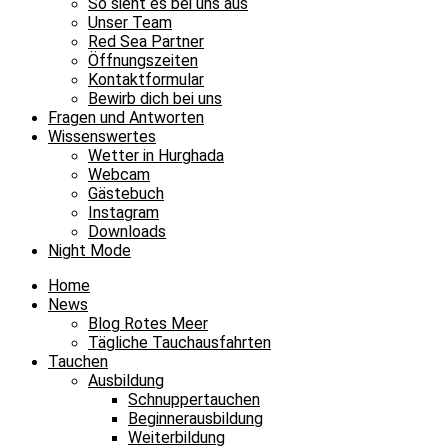
So sieht es bei uns aus
Unser Team
Red Sea Partner
Öffnungszeiten
Kontaktformular
Bewirb dich bei uns
Fragen und Antworten
Wissenswertes
Wetter in Hurghada
Webcam
Gästebuch
Instagram
Downloads
Night Mode
Home
News
Blog Rotes Meer
Tägliche Tauchausfahrten
Tauchen
Ausbildung
Schnuppertauchen
Beginnerausbildung
Weiterbildung