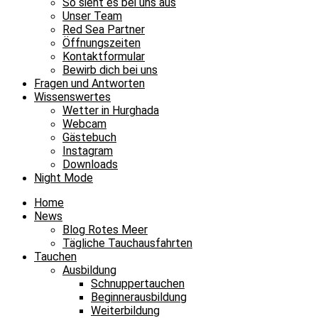
So sieht es bei uns aus
Unser Team
Red Sea Partner
Öffnungszeiten
Kontaktformular
Bewirb dich bei uns
Fragen und Antworten
Wissenswertes
Wetter in Hurghada
Webcam
Gästebuch
Instagram
Downloads
Night Mode
Home
News
Blog Rotes Meer
Tägliche Tauchausfahrten
Tauchen
Ausbildung
Schnuppertauchen
Beginnerausbildung
Weiterbildung