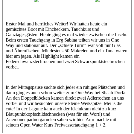
Petra
Amr
Erster Mai und herrliches Wetter! Wir hatten heute ein
gemischtes Boot mit Eincheckern, Tauchkurs und
Ganztagesgästen. Heute ging es mal wieder zwischen die Inseln.
Beim ersten Tauchgang in Erg Sabina teilten wir uns in One
Way und stationär auf. Der „schiefe Turm“ war voll mir Glas-
und Ährenfischen. Mindestens 50 Makrelen und ein Tuna waren
hier am jagen. Als Highlight kamen ein
Federschwanzstechrochen und zwei Schwarzpunktstechrochen
vorbei.
In der Mittagspause suchte sich jeder ein ruhiges Plätzchen und
dann ging es auch schon weiter zum One Way bei Shaab Dorfa.
An den Doppelblöcken kamen direkt zwei Adlerrochen an uns
vorbei und wir besuchten unsere kleine Weißspitze. Mei is die
cute! In der Lagune kam auch der Kleinkram nicht zu kurz.
Blaupunktkopfschildschnecken (was für ein Wort!) und
Anemonenpartnergarnelen sahen wir hier. Amr machte mit
seinem Open Water Kurs Freiwassertauchgang 1 + 2.