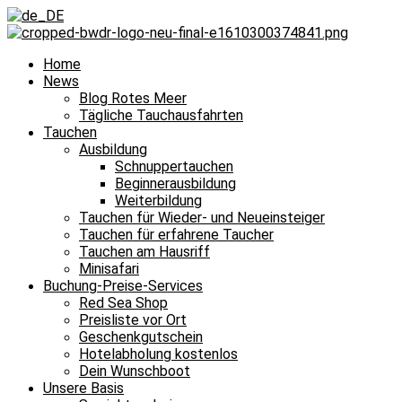
Home
News
Blog Rotes Meer
Tägliche Tauchausfahrten
Tauchen
Ausbildung
Schnuppertauchen
Beginnerausbildung
Weiterbildung
Tauchen für Wieder- und Neueinsteiger
Tauchen für erfahrene Taucher
Tauchen am Hausriff
Minisafari
Buchung-Preise-Services
Red Sea Shop
Preisliste vor Ort
Geschenkgutschein
Hotelabholung kostenlos
Dein Wunschboot
Unsere Basis