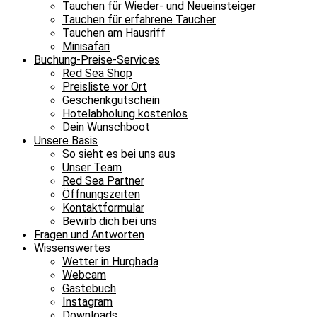
Tauchen für Wieder- und Neueinsteiger
Tauchen für erfahrene Taucher
Tauchen am Hausriff
Minisafari
Buchung-Preise-Services
Red Sea Shop
Preisliste vor Ort
Geschenkgutschein
Hotelabholung kostenlos
Dein Wunschboot
Unsere Basis
So sieht es bei uns aus
Unser Team
Red Sea Partner
Öffnungszeiten
Kontaktformular
Bewirb dich bei uns
Fragen und Antworten
Wissenswertes
Wetter in Hurghada
Webcam
Gästebuch
Instagram
Downloads