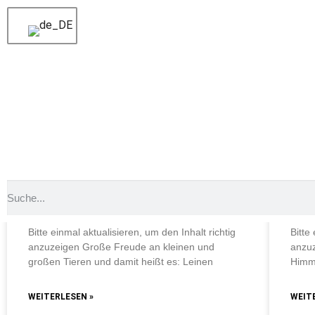
Schlagwort: Weißspitzen
Schlagwort: Weißspitzen
Schlagwort: Weißspitzenriffh
TÄGLICHE TAUCHAUSFAHRTEN
TÄG
Große Freude an kleinen und
Vie
großen Tieren
bew
Bitte einmal aktualisieren, um den Inhalt richtig
Bitte
anzuzeigen Große Freude an kleinen und
anzuz
großen Tieren und damit heißt es: Leinen
Himme
WEITERLESEN »
WEIT