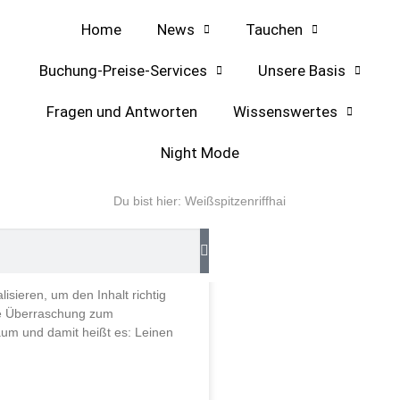
Home
News
Tauchen
Buchung-Preise-Services
Unsere Basis
Fragen und Antworten
Wissenswertes
Night Mode
HAUSFAHRTEN
Du bist hier:
Weißspitzenriffhai
raschung zum
jubiläum
lisieren, um den Inhalt richtig
e Überraschung zum
um und damit heißt es: Leinen