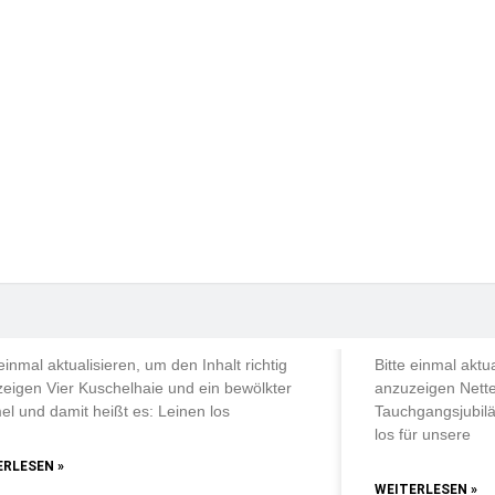
riffhai
riffhai
ai
LICHE TAUCHAUSFAHRTEN
TÄGLICHE TAUC
r Kuschelhaie und ein
Nette Über
ölkter Himmel
Tauchgangs
 einmal aktualisieren, um den Inhalt richtig
Bitte einmal aktua
eigen Vier Kuschelhaie und ein bewölkter
anzuzeigen Nett
l und damit heißt es: Leinen los
Tauchgangsjubilä
los für unsere
ERLESEN »
WEITERLESEN »