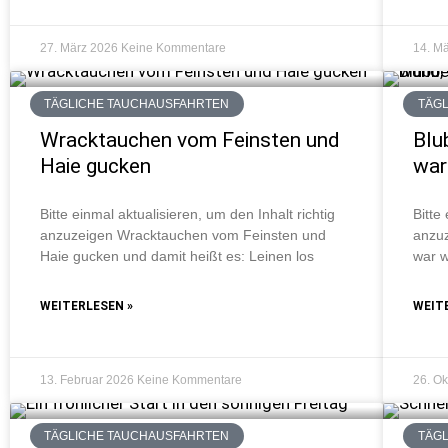
27. März 2026
Keine Kommentare
14. M
TÄGLICHE TAUCHAUSFAHRTEN
TÄG
Wracktauchen vom Feinsten und
Blu
Haie gucken
war
Bitte einmal aktualisieren, um den Inhalt richtig
Bitte
anzuzeigen Wracktauchen vom Feinsten und
anzuz
Haie gucken und damit heißt es: Leinen los
war w
WEITERLESEN »
WEIT
13. Februar 2026
Keine Kommentare
26. O
TÄGLICHE TAUCHAUSFAHRTEN
TÄG