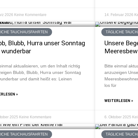
ärz 2026
Keine Kommentare
14. Februar 2026
K
LICHE TAUCHAUSFAHRTEN
TÄGLICHE TAUC
bb, Blubb, Hurra unser Sonntag
Unsere Beg
 wunderbar
Meeresbew
 einmal aktualisieren, um den Inhalt richtig
Bitte einmal aktua
eigen Blubb, Blubb, Hurra unser Sonntag
anzuzeigen Unse
underbar und damit heißt es: Leinen
Meeresbewohnern
los für
ERLESEN »
WEITERLESEN »
ktober 2025
Keine Kommentare
6. Oktober 2025
Ke
LICHE TAUCHAUSFAHRTEN
TÄGLICHE TAUC