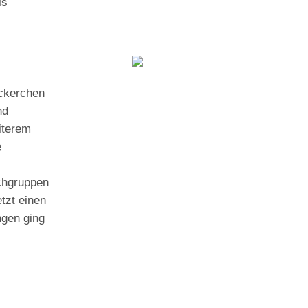
ls
Cedric
Thorsten
ickerchen
nd
iterem
e
uchgruppen
tzt einen
ngen ging