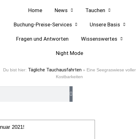
Home
News
Tauchen
Buchung-Preise-Services
Unsere Basis
Fragen und Antworten
Wissenswertes
Night Mode
arkeiten
Du bist hier:
Tägliche Tauchausfahrten
»
Eine Seegraswiese voller
Kostbarkeiten
anuar 2021!