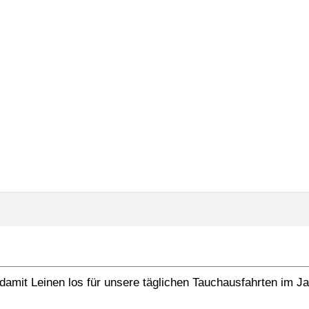
raswiese voller Kostb
06.01.2021
damit Leinen los für unsere täglichen Tauchausfahrten im J