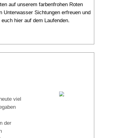
rten auf unserem farbenfrohen Roten
en Unterwasser Sichtungen erfreuen und
ir euch hier auf dem Laufenden.
25° |
23°
Tauchboot:
eute viel
Abu Galambo
begaben
n der
n
Tauchguides: