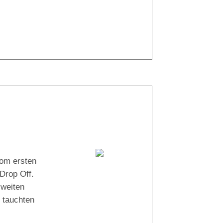
25° |
24°
Tauchboot:
vom ersten
Abu Salama
Drop Off.
zweiten
 tauchten
Tauchguides: