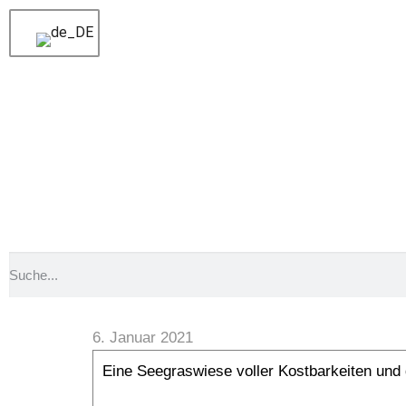
Voriger
Ein Bad im Füsilier Schwarm
Nächster
Ein Büffelkopf am Fernsehblock
Eine Seeg
6. Januar 2021
Eine Seegraswiese voller Kostbarkeiten und 