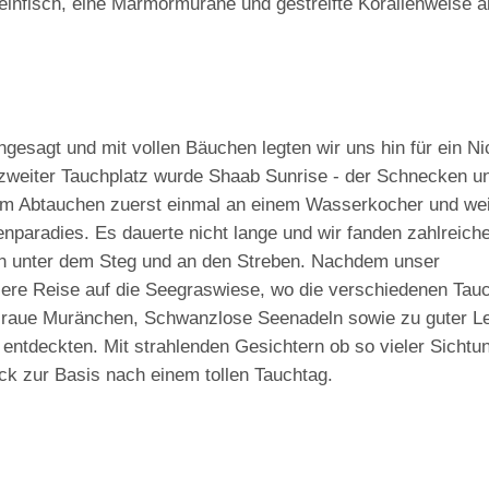
infisch, eine Marmormuräne und gestreifte Korallenwelse a
gesagt und mit vollen Bäuchen legten wir uns hin für ein N
zweiter Tauchplatz wurde Shaab Sunrise - der Schnecken u
em Abtauchen zuerst einmal an einem Wasserkocher und we
enparadies. Es dauerte nicht lange und wir fanden zahlreich
n unter dem Steg und an den Streben. Nachdem unser
nsere Reise auf die Seegraswiese, wo die verschiedenen Ta
raue Muränchen, Schwanzlose Seenadeln sowie zu guter Le
ntdeckten. Mit strahlenden Gesichtern ob so vieler Sichtu
k zur Basis nach einem tollen Tauchtag.