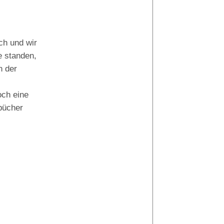
Tino
ch und wir
e standen,
n der
ch eine
bücher