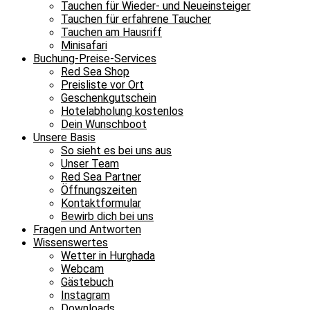
Tauchen für Wieder- und Neueinsteiger
Tauchen für erfahrene Taucher
Tauchen am Hausriff
Minisafari
Buchung-Preise-Services
Red Sea Shop
Preisliste vor Ort
Geschenkgutschein
Hotelabholung kostenlos
Dein Wunschboot
Unsere Basis
So sieht es bei uns aus
Unser Team
Red Sea Partner
Öffnungszeiten
Kontaktformular
Bewirb dich bei uns
Fragen und Antworten
Wissenswertes
Wetter in Hurghada
Webcam
Gästebuch
Instagram
Downloads