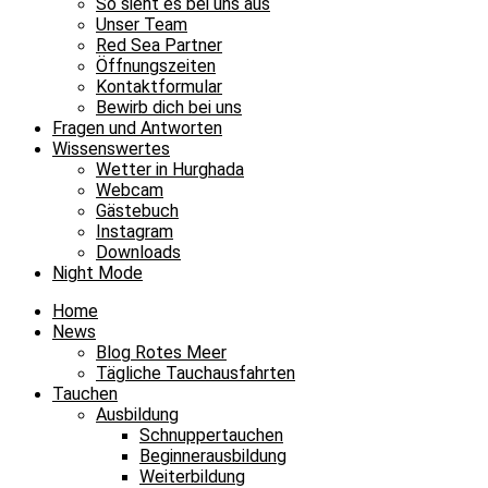
So sieht es bei uns aus
Unser Team
Red Sea Partner
Öffnungszeiten
Kontaktformular
Bewirb dich bei uns
Fragen und Antworten
Wissenswertes
Wetter in Hurghada
Webcam
Gästebuch
Instagram
Downloads
Night Mode
Home
News
Blog Rotes Meer
Tägliche Tauchausfahrten
Tauchen
Ausbildung
Schnuppertauchen
Beginnerausbildung
Weiterbildung