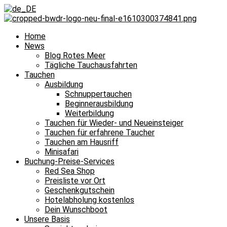
Home
News
Blog Rotes Meer
Tägliche Tauchausfahrten
Tauchen
Ausbildung
Schnuppertauchen
Beginnerausbildung
Weiterbildung
Tauchen für Wieder- und Neueinsteiger
Tauchen für erfahrene Taucher
Tauchen am Hausriff
Minisafari
Buchung-Preise-Services
Red Sea Shop
Preisliste vor Ort
Geschenkgutschein
Hotelabholung kostenlos
Dein Wunschboot
Unsere Basis