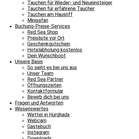
Tauchen für Wieder- und Neueinsteiger
Tauchen für erfahrene Taucher
Tauchen am Hausriff
Minisafari
Buchung-Preise-Services
Red Sea Shop
Preisliste vor Ort
Geschenkgutschein
Hotelabholung kostenlos
Dein Wunschboot
Unsere Basis
So sieht es bei uns aus
Unser Team
Red Sea Partner
Öffnungszeiten
Kontaktformular
Bewirb dich bei uns
Fragen und Antworten
Wissenswertes
Wetter in Hurghada
Webcam
Gästebuch
Instagram
Downloads