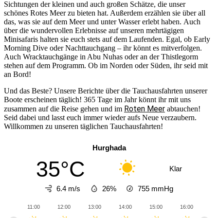
Sichtungen der kleinen und auch großen Schätze, die unser
schönes Rotes Meer zu bieten hat. Außerdem erzählen sie über all
das, was sie auf dem Meer und unter Wasser erlebt haben. Auch
über die wundervollen Erlebnisse auf unseren mehrtägigen
Minisafaris halten sie euch stets auf dem Laufenden. Egal, ob Early
Morning Dive oder Nachttauchgang – ihr könnt es mitverfolgen.
Auch Wracktauchgänge in Abu Nuhas oder an der Thistlegorm
stehen auf dem Programm. Ob im Norden oder Süden, ihr seid mit
an Bord!
Und das Beste? Unsere Berichte über die Tauchausfahrten unserer
Boote erscheinen täglich! 365 Tage im Jahr könnt ihr mit uns
Roten Meer
zusammen auf die Reise gehen und im
abtauchen!
Seid dabei und lasst euch immer wieder aufs Neue verzaubern.
Willkommen zu unseren täglichen Tauchausfahrten!
Hurghada
35°C
Klar
6.4 m/s
26%
755
mmHg
11:00
12:00
13:00
14:00
15:00
16:00
17