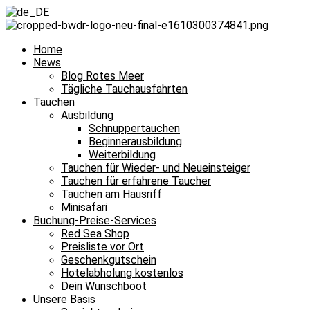
Home
News
Blog Rotes Meer
Tägliche Tauchausfahrten
Tauchen
Ausbildung
Schnuppertauchen
Beginnerausbildung
Weiterbildung
Tauchen für Wieder- und Neueinsteiger
Tauchen für erfahrene Taucher
Tauchen am Hausriff
Minisafari
Buchung-Preise-Services
Red Sea Shop
Preisliste vor Ort
Geschenkgutschein
Hotelabholung kostenlos
Dein Wunschboot
Unsere Basis