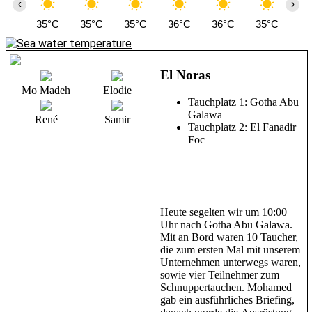
‹
›
35°C
35°C
35°C
36°C
36°C
35°C
34
El Noras
Mo Madeh
Elodie
Tauchplatz 1: Gotha Abu
Galawa
René
Samir
Tauchplatz 2: El Fanadir
Foc
Heute segelten wir um 10:00
Uhr nach Gotha Abu Galawa.
Mit an Bord waren 10 Taucher,
die zum ersten Mal mit unserem
Unternehmen unterwegs waren,
sowie vier Teilnehmer zum
Schnuppertauchen. Mohamed
gab ein ausführliches Briefing,