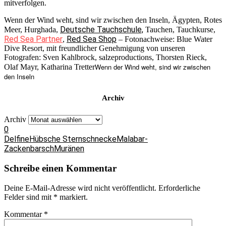
mitverfolgen.
Wenn der Wind weht, sind wir zwischen den Inseln, Ägypten, Rotes
Deutsche Tauchschule,
Meer, Hurghada,
Tauchen, Tauchkurse,
Red Sea Partner
Red Sea Shop
,
– Fotonachweise: Blue Water
Dive Resort, mit freundlicher Genehmigung von unseren
Fotografen: Sven Kahlbrock, salzeproductions, Thorsten Rieck,
Wenn der Wind weht, sind wir zwischen
Olaf Mayr, Katharina Tretter
den Inseln
Archiv
Archiv
0
Delfine
Hübsche Sternschnecke
Malabar-
Zackenbarsch
Muränen
Schreibe einen Kommentar
Deine E-Mail-Adresse wird nicht veröffentlicht.
Erforderliche
Felder sind mit
*
markiert.
Kommentar
*