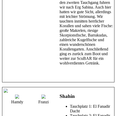
den zweiten Tauchgang fuhren
wir nach Erg Sabina. Auch hier
hatten wir gute Sicht, allerdings
mit leichter Strömung. Wir
tauchten inmitten herrlicher
Korallen und sahen viele Fische:
große Makrelen, riesige
Skorpionsfische, Barrakudas,
zahlreiche Kugelfische und
einen wunderschönen
Korallengarten. Anschließend
ging es zurück zum Boot und
weiter zur ScuBAR für ein
wohlverdientes Getränk.
Shahin
Hamdy
Franzi
Tauchplatz 1: El Fanadir
Dacht
Tauchplatz 2: El Fanadir