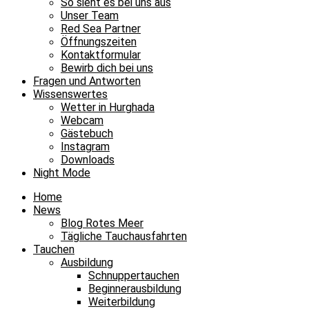
So sieht es bei uns aus
Unser Team
Red Sea Partner
Öffnungszeiten
Kontaktformular
Bewirb dich bei uns
Fragen und Antworten
Wissenswertes
Wetter in Hurghada
Webcam
Gästebuch
Instagram
Downloads
Night Mode
Home
News
Blog Rotes Meer
Tägliche Tauchausfahrten
Tauchen
Ausbildung
Schnuppertauchen
Beginnerausbildung
Weiterbildung