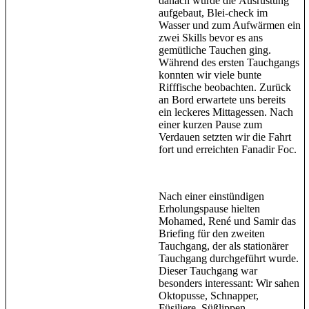
danach wurde die Ausrüstung
aufgebaut, Blei-check im
Wasser und zum Aufwärmen ein
zwei Skills bevor es ans
gemütliche Tauchen ging.
Während des ersten Tauchgangs
konnten wir viele bunte
Rifffische beobachten. Zurück
an Bord erwartete uns bereits
ein leckeres Mittagessen. Nach
einer kurzen Pause zum
Verdauen setzten wir die Fahrt
fort und erreichten Fanadir Foc.
Nach einer einstündigen
Erholungspause hielten
Mohamed, René und Samir das
Briefing für den zweiten
Tauchgang, der als stationärer
Tauchgang durchgeführt wurde.
Dieser Tauchgang war
besonders interessant: Wir sahen
Oktopusse, Schnapper,
Füsiliere, Süßlippen,