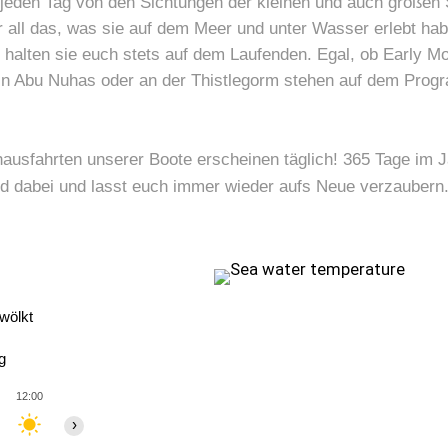
e jeden Tag von den Sichtungen der kleinen und auch großen
r all das, was sie auf dem Meer und unter Wasser erlebt ha
 halten sie euch stets auf dem Laufenden. Egal, ob Early M
in Abu Nuhas oder an der Thistlegorm stehen auf dem Prog
ausfahrten unserer Boote erscheinen täglich! 365 Tage im J
d dabei und lasst euch immer wieder aufs Neue verzaubern
wölkt
g
12:00
13:00
14:00
15:00
16:00
17:00
18:00
›