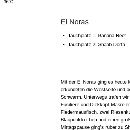
36°C
37°C
37°C
37°C
36°C
36°C
35°C
El Noras
Tauchplatz 1: Banana Reef
Tauchplatz 2: Shaab Dorfa
Mit der El Noras ging es heute
erkundeten die Westseite und 
Schwarm. Unterwegs trafen wir
Füsiliere und Dickkopf-Makrele
Fledermausfisch, zwei Riesenku
Blaupunktrochen und einen groß
Mittagspause ging’s rüber zu S