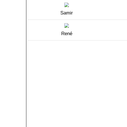
Samir
René