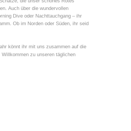
 Schätze, die unser schönes Rotes
ben. Auch über die wundervollen
orning Dive oder Nachttauchgang – ihr
ramm. Ob im Norden oder Süden, ihr seid
ahr könnt ihr mit uns zusammen auf die
. Willkommen zu unseren täglichen
19:00
20:00
21:00
22:00
23:00
00:00
01:00