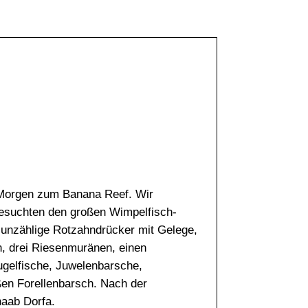
34°C
34°C
33°C
33°C
32°C
32°C
31°C
 Morgen zum Banana Reef. Wir
besuchten den großen Wimpelfisch-
 unzählige Rotzahndrücker mit Gelege,
n, drei Riesenmuränen, einen
gelfische, Juwelenbarsche,
en Forellenbarsch. Nach der
haab Dorfa.