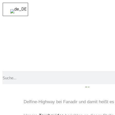
Voriger
Wenn der Wind weht, sind wir zwischen
Nächster
Stöbern und die Unterwasserwelt gen
Delfine-Highway be
Delfine-Highway bei Fanadir und damit heißt es