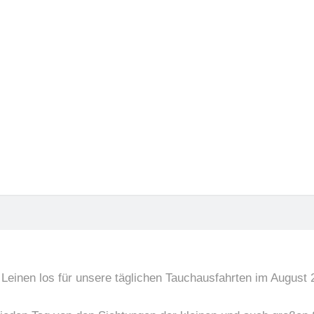
 den Inseln
ießen
i Fanadir
18.08.2025
 Leinen los für unsere täglichen Tauchausfahrten im August 