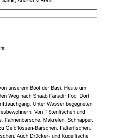
, Samir, Andrea & René
ht
von unserem Boot der Basi. Heute um
 den Weg nach Shaab Fanadir Foc. Dort
rifttauchgang. Unter Wasser begegneten
eresbewohnern. Von Flötenfischen und
e, Fahnenbarsche, Makrelen, Schnapper,
 zu Gelbflossen-Barschen, Falterfischen,
schen. Auch Drücker- und Kugelfische