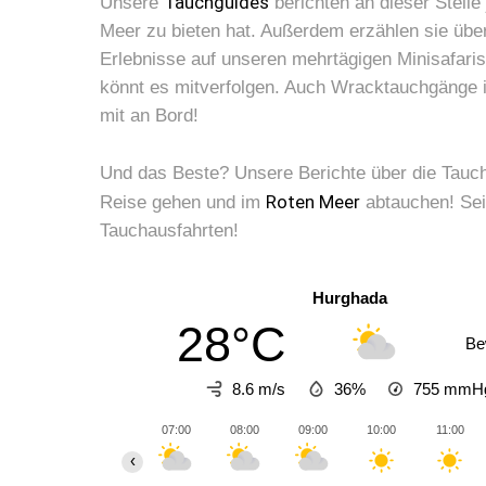
Tauchguides
Unsere
berichten an dieser Stell
Meer zu bieten hat. Außerdem erzählen sie übe
Erlebnisse auf unseren mehrtägigen Minisafaris
könnt es mitverfolgen. Auch Wracktauchgänge 
mit an Bord!
Und das Beste? Unsere Berichte über die Tauch
Roten Meer
Reise gehen und im
abtauchen! Sei
Tauchausfahrten!
Hurghada
28°C
Be
8.6 m/s
36%
755
mmH
07:00
08:00
09:00
10:00
11:00
‹