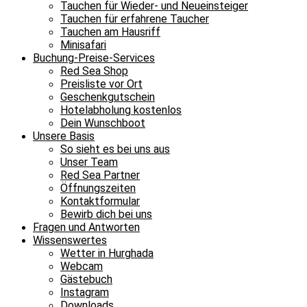
Tauchen für Wieder- und Neueinsteiger
Tauchen für erfahrene Taucher
Tauchen am Hausriff
Minisafari
Buchung-Preise-Services
Red Sea Shop
Preisliste vor Ort
Geschenkgutschein
Hotelabholung kostenlos
Dein Wunschboot
Unsere Basis
So sieht es bei uns aus
Unser Team
Red Sea Partner
Öffnungszeiten
Kontaktformular
Bewirb dich bei uns
Fragen und Antworten
Wissenswertes
Wetter in Hurghada
Webcam
Gästebuch
Instagram
Downloads