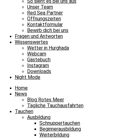
So sieht es bei uns aus
Unser Team
Red Sea Partner
Öffnungszeiten
Kontaktformular
Bewirb dich bei uns
Fragen und Antworten
Wissenswertes
Wetter in Hurghada
Webcam
Gästebuch
Instagram
Downloads
Night Mode
Home
News
Blog Rotes Meer
Tägliche Tauchausfahrten
Tauchen
Ausbildung
Schnuppertauchen
Beginnerausbildung
Weiterbildung