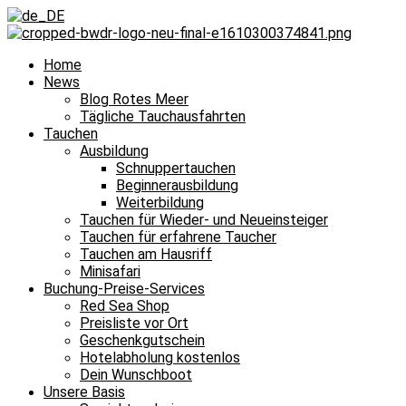
Home
News
Blog Rotes Meer
Tägliche Tauchausfahrten
Tauchen
Ausbildung
Schnuppertauchen
Beginnerausbildung
Weiterbildung
Tauchen für Wieder- und Neueinsteiger
Tauchen für erfahrene Taucher
Tauchen am Hausriff
Minisafari
Buchung-Preise-Services
Red Sea Shop
Preisliste vor Ort
Geschenkgutschein
Hotelabholung kostenlos
Dein Wunschboot
Unsere Basis