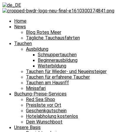
Home
News
Blog Rotes Meer
Tägliche Tauchausfahrten
Tauchen
Ausbildung
Schnuppertauchen
Beginnerausbildung
Weiterbildung
Tauchen für Wieder- und Neueinsteiger
Tauchen für erfahrene Taucher
Tauchen am Hausriff
Minisafari
Buchung-Preise-Services
Red Sea Shop
Preisliste vor Ort
Geschenkgutschein
Hotelabholung kostenlos
Dein Wunschboot
Unsere Basis