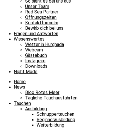
So sieht es bei uns aus
Unser Team
Red Sea Partner
Öffnungszeiten
Kontaktformular
Bewirb dich bei uns
Fragen und Antworten
Wissenswertes
Wetter in Hurghada
Webcam
Gästebuch
Instagram
Downloads
Night Mode
Home
News
Blog Rotes Meer
Tägliche Tauchausfahrten
Tauchen
Ausbildung
Schnuppertauchen
Beginnerausbildung
Weiterbildung