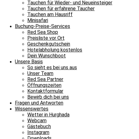
Tauchen für Wieder- und Neueinsteiger
Tauchen für erfahrene Taucher
Tauchen am Hausriff
Minisafari
Buchung-Preise-Services
Red Sea Shop
Preisliste vor Ort
Geschenkgutschein
Hotelabholung kostenlos
Dein Wunschboot
Unsere Basis
So sieht es bei uns aus
Unser Team
Red Sea Partner
Öffnungszeiten
Kontaktformular
Bewirb dich bei uns
Fragen und Antworten
Wissenswertes
Wetter in Hurghada
Webcam
Gästebuch
Instagram
Downloads