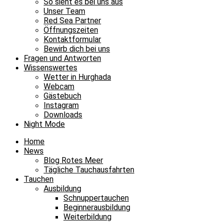
So sieht es bei uns aus
Unser Team
Red Sea Partner
Öffnungszeiten
Kontaktformular
Bewirb dich bei uns
Fragen und Antworten
Wissenswertes
Wetter in Hurghada
Webcam
Gästebuch
Instagram
Downloads
Night Mode
Home
News
Blog Rotes Meer
Tägliche Tauchausfahrten
Tauchen
Ausbildung
Schnuppertauchen
Beginnerausbildung
Weiterbildung