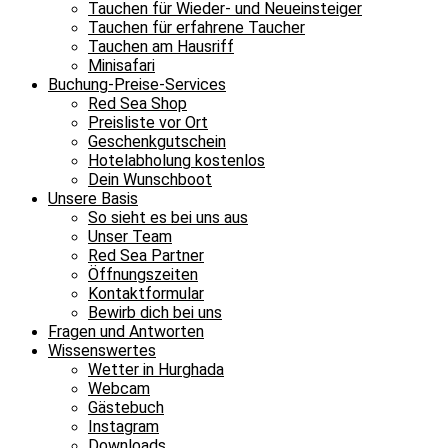
Tauchen für Wieder- und Neueinsteiger
Tauchen für erfahrene Taucher
Tauchen am Hausriff
Minisafari
Buchung-Preise-Services
Red Sea Shop
Preisliste vor Ort
Geschenkgutschein
Hotelabholung kostenlos
Dein Wunschboot
Unsere Basis
So sieht es bei uns aus
Unser Team
Red Sea Partner
Öffnungszeiten
Kontaktformular
Bewirb dich bei uns
Fragen und Antworten
Wissenswertes
Wetter in Hurghada
Webcam
Gästebuch
Instagram
Downloads