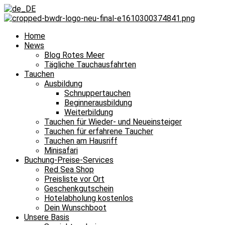
Home
News
Blog Rotes Meer
Tägliche Tauchausfahrten
Tauchen
Ausbildung
Schnuppertauchen
Beginnerausbildung
Weiterbildung
Tauchen für Wieder- und Neueinsteiger
Tauchen für erfahrene Taucher
Tauchen am Hausriff
Minisafari
Buchung-Preise-Services
Red Sea Shop
Preisliste vor Ort
Geschenkgutschein
Hotelabholung kostenlos
Dein Wunschboot
Unsere Basis