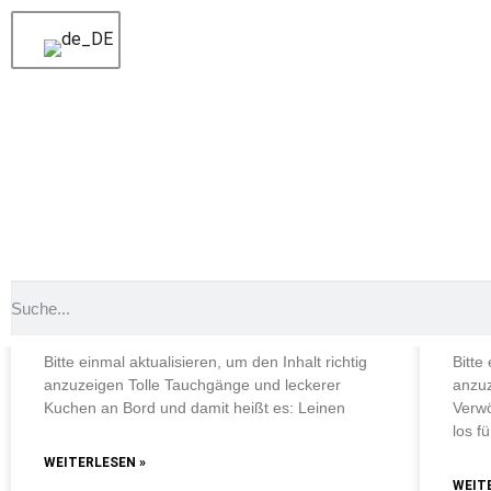
Schlagwort: Kuchen
Schlagwort: Kuchen
Schlagwort: Kuchen
TÄGLICHE TAUCHAUSFAHRTEN
TÄG
Tolle Tauchgänge und leckerer
Sch
Kuchen an Bord
Ve
Bitte einmal aktualisieren, um den Inhalt richtig
Bitte
anzuzeigen Tolle Tauchgänge und leckerer
anzu
Kuchen an Bord und damit heißt es: Leinen
Verw
los f
WEITERLESEN »
WEIT