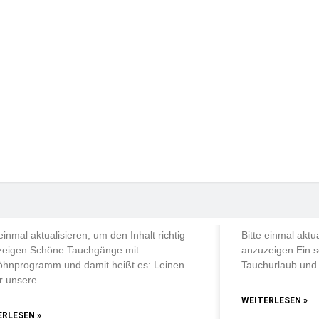
LICHE TAUCHAUSFAHRTEN
TÄGLICHE TAUC
öne Tauchgänge mit
Ein schöner 
rwöhnprogramm
Tauchurlau
 einmal aktualisieren, um den Inhalt richtig
Bitte einmal aktua
zeigen Schöne Tauchgänge mit
anzuzeigen Ein s
öhnprogramm und damit heißt es: Leinen
Tauchurlaub und 
ür unsere
WEITERLESEN »
ERLESEN »