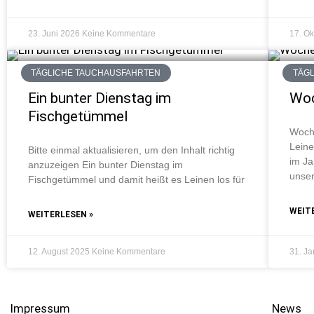
23. Juni 2026
Keine Kommentare
17. O
TÄGLICHE TAUCHAUSFAHRTEN
TÄG
Ein bunter Dienstag im
Woc
Fischgetümmel
Woch
Leine
Bitte einmal aktualisieren, um den Inhalt richtig
im Ja
anzuzeigen Ein bunter Dienstag im
unser
Fischgetümmel und damit heißt es Leinen los für
WEIT
WEITERLESEN »
12. August 2025
Keine Kommentare
31. J
Impressum
News