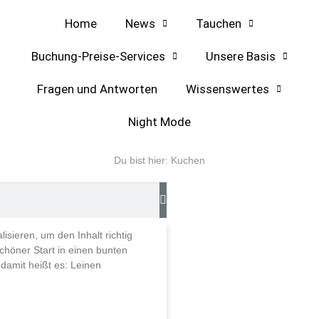
Home
News
Tauchen
Buchung-Preise-Services
Unsere Basis
Fragen und Antworten
Wissenswertes
Night Mode
HAUSFAHRTEN
Du bist hier:
Kuchen
Start in einen bunten
b
lisieren, um den Inhalt richtig
chöner Start in einen bunten
damit heißt es: Leinen