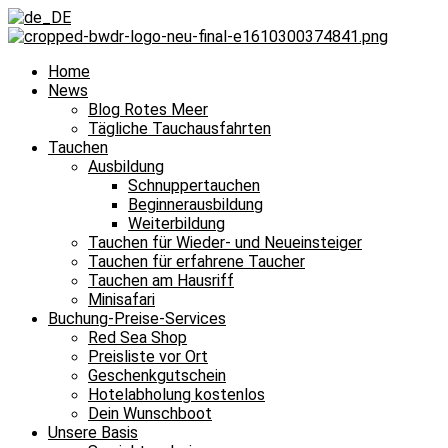
Home
News
Blog Rotes Meer
Tägliche Tauchausfahrten
Tauchen
Ausbildung
Schnuppertauchen
Beginnerausbildung
Weiterbildung
Tauchen für Wieder- und Neueinsteiger
Tauchen für erfahrene Taucher
Tauchen am Hausriff
Minisafari
Buchung-Preise-Services
Red Sea Shop
Preisliste vor Ort
Geschenkgutschein
Hotelabholung kostenlos
Dein Wunschboot
Unsere Basis