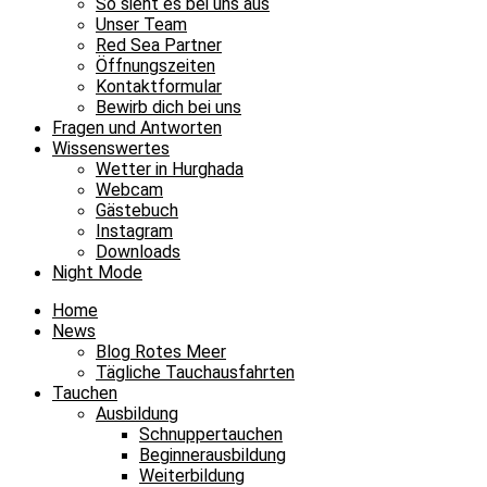
So sieht es bei uns aus
Unser Team
Red Sea Partner
Öffnungszeiten
Kontaktformular
Bewirb dich bei uns
Fragen und Antworten
Wissenswertes
Wetter in Hurghada
Webcam
Gästebuch
Instagram
Downloads
Night Mode
Home
News
Blog Rotes Meer
Tägliche Tauchausfahrten
Tauchen
Ausbildung
Schnuppertauchen
Beginnerausbildung
Weiterbildung