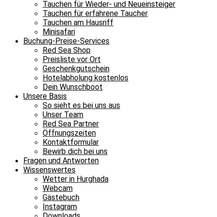
Tauchen für Wieder- und Neueinsteiger
Tauchen für erfahrene Taucher
Tauchen am Hausriff
Minisafari
Buchung-Preise-Services
Red Sea Shop
Preisliste vor Ort
Geschenkgutschein
Hotelabholung kostenlos
Dein Wunschboot
Unsere Basis
So sieht es bei uns aus
Unser Team
Red Sea Partner
Öffnungszeiten
Kontaktformular
Bewirb dich bei uns
Fragen und Antworten
Wissenswertes
Wetter in Hurghada
Webcam
Gästebuch
Instagram
Downloads