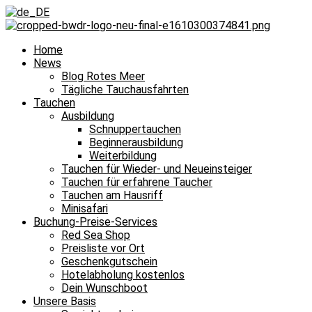
Home
News
Blog Rotes Meer
Tägliche Tauchausfahrten
Tauchen
Ausbildung
Schnuppertauchen
Beginnerausbildung
Weiterbildung
Tauchen für Wieder- und Neueinsteiger
Tauchen für erfahrene Taucher
Tauchen am Hausriff
Minisafari
Buchung-Preise-Services
Red Sea Shop
Preisliste vor Ort
Geschenkgutschein
Hotelabholung kostenlos
Dein Wunschboot
Unsere Basis