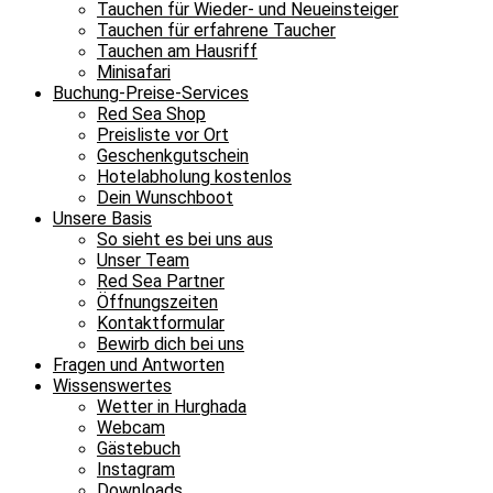
Tauchen für Wieder- und Neueinsteiger
Tauchen für erfahrene Taucher
Tauchen am Hausriff
Minisafari
Buchung-Preise-Services
Red Sea Shop
Preisliste vor Ort
Geschenkgutschein
Hotelabholung kostenlos
Dein Wunschboot
Unsere Basis
So sieht es bei uns aus
Unser Team
Red Sea Partner
Öffnungszeiten
Kontaktformular
Bewirb dich bei uns
Fragen und Antworten
Wissenswertes
Wetter in Hurghada
Webcam
Gästebuch
Instagram
Downloads