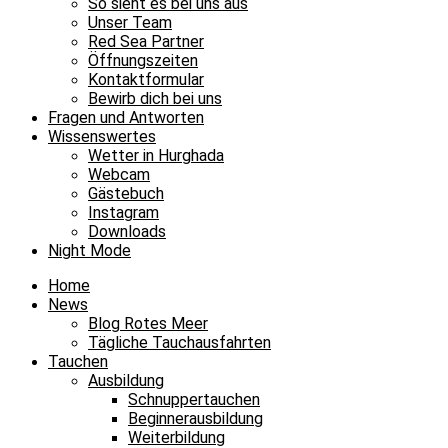
So sieht es bei uns aus
Unser Team
Red Sea Partner
Öffnungszeiten
Kontaktformular
Bewirb dich bei uns
Fragen und Antworten
Wissenswertes
Wetter in Hurghada
Webcam
Gästebuch
Instagram
Downloads
Night Mode
Home
News
Blog Rotes Meer
Tägliche Tauchausfahrten
Tauchen
Ausbildung
Schnuppertauchen
Beginnerausbildung
Weiterbildung