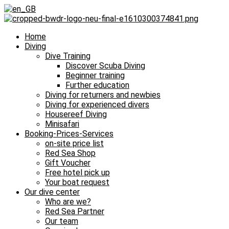
Home
Diving
Dive Training
Discover Scuba Diving
Beginner training
Further education
Diving for returners and newbies
Diving for experienced divers
Housereef Diving
Minisafari
Booking-Prices-Services
on-site price list
Red Sea Shop
Gift Voucher
Free hotel pick up
Your boat request
Our dive center
Who are we?
Red Sea Partner
Our team