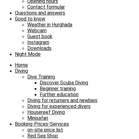
Opening hours
Contact formular
Questions and answers
Good to know
Weather in Hurghada
Webcam
Guest book
Instagram
Downloads
Night Mode
Home
Diving
Dive Training
Discover Scuba Diving
Beginner training
Further education
Diving for returners and newbies
Diving for experienced divers
Housereef Diving
Minisafari
Booking-Prices-Services
on-site price list
Red Sea Shop