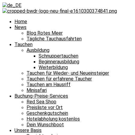
Home
News
Blog Rotes Meer
Tägliche Tauchausfahrten
Tauchen
Ausbildung
Schnuppertauchen
Beginnerausbildung
Weiterbildung
Tauchen für Wieder- und Neueinsteiger
Tauchen für erfahrene Taucher
Tauchen am Hausriff
Minisafari
Buchung-Preise-Services
Red Sea Shop
Preisliste vor Ort
Geschenkgutschein
Hotelabholung kostenlos
Dein Wunschboot
Unsere Basis