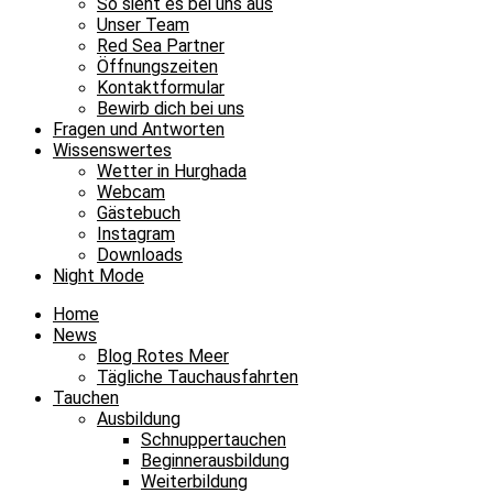
So sieht es bei uns aus
Unser Team
Red Sea Partner
Öffnungszeiten
Kontaktformular
Bewirb dich bei uns
Fragen und Antworten
Wissenswertes
Wetter in Hurghada
Webcam
Gästebuch
Instagram
Downloads
Night Mode
Home
News
Blog Rotes Meer
Tägliche Tauchausfahrten
Tauchen
Ausbildung
Schnuppertauchen
Beginnerausbildung
Weiterbildung