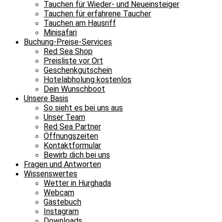
Tauchen für Wieder- und Neueinsteiger
Tauchen für erfahrene Taucher
Tauchen am Hausriff
Minisafari
Buchung-Preise-Services
Red Sea Shop
Preisliste vor Ort
Geschenkgutschein
Hotelabholung kostenlos
Dein Wunschboot
Unsere Basis
So sieht es bei uns aus
Unser Team
Red Sea Partner
Öffnungszeiten
Kontaktformular
Bewirb dich bei uns
Fragen und Antworten
Wissenswertes
Wetter in Hurghada
Webcam
Gästebuch
Instagram
Downloads