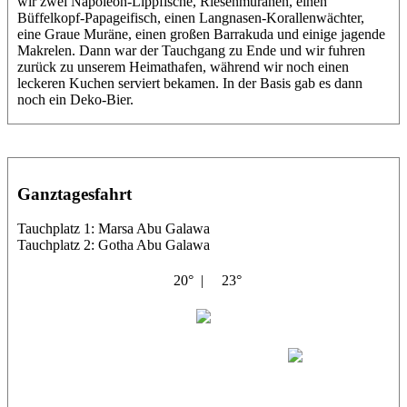
wir zwei Napoleon-Lippfische, Riesenmuränen, einen
Büffelkopf-Papageifisch, einen Langnasen-Korallenwächter,
eine Graue Muräne, einen großen Barrakuda und einige jagende
Makrelen. Dann war der Tauchgang zu Ende und wir fuhren
zurück zu unserem Heimathafen, während wir noch einen
leckeren Kuchen serviert bekamen. In der Basis gab es dann
noch ein Deko-Bier.
Ganztagesfahrt
Tauchplatz 1: Marsa Abu Galawa
Tauchplatz 2: Gotha Abu Galawa
20° |
23°
El Noras
Tino
Maxl