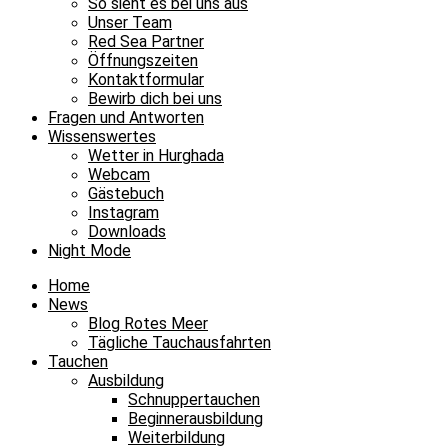
So sieht es bei uns aus
Unser Team
Red Sea Partner
Öffnungszeiten
Kontaktformular
Bewirb dich bei uns
Fragen und Antworten
Wissenswertes
Wetter in Hurghada
Webcam
Gästebuch
Instagram
Downloads
Night Mode
Home
News
Blog Rotes Meer
Tägliche Tauchausfahrten
Tauchen
Ausbildung
Schnuppertauchen
Beginnerausbildung
Weiterbildung