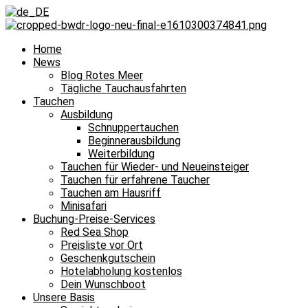
Home
News
Blog Rotes Meer
Tägliche Tauchausfahrten
Tauchen
Ausbildung
Schnuppertauchen
Beginnerausbildung
Weiterbildung
Tauchen für Wieder- und Neueinsteiger
Tauchen für erfahrene Taucher
Tauchen am Hausriff
Minisafari
Buchung-Preise-Services
Red Sea Shop
Preisliste vor Ort
Geschenkgutschein
Hotelabholung kostenlos
Dein Wunschboot
Unsere Basis