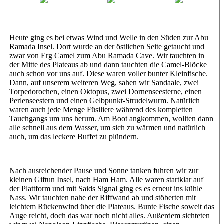
Ahmed
Bibo
Patrick
Heute ging es bei etwas Wind und Welle in den Süden zur Abu
Ramada Insel. Dort wurde an der östlichen Seite getaucht und
zwar von Erg Camel zum Abu Ramada Cave. Wir tauchten in
der Mitte des Plateaus ab und dann tauchten die Camel-Blöcke
auch schon vor uns auf. Diese waren voller bunter Kleinfische.
Dann, auf unserem weiteren Weg, sahen wir Sandaale, zwei
Torpedorochen, einen Oktopus, zwei Dornenseesterne, einen
Perlenseestern und einen Gelbpunkt-Strudelwurm. Natürlich
waren auch jede Menge Füsiliere während des kompletten
Tauchgangs um uns herum. Am Boot angkommen, wollten dann
alle schnell aus dem Wasser, um sich zu wärmen und natürlich
auch, um das leckere Buffet zu plündern.
Nach ausreichender Pause und Sonne tanken fuhren wir zur
kleinen Giftun Insel, nach Ham Ham. Alle waren startklar auf
der Plattform und mit Saids Signal ging es es erneut ins kühle
Nass. Wir tauchten nahe der Riffwand ab und stöberten mit
leichtem Rückenwind über die Plateaus. Bunte Fische soweit das
Auge reicht, doch das war noch nicht alles. Außerdem sichteten