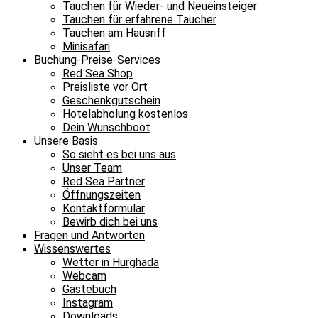
Tauchen für Wieder- und Neueinsteiger
Tauchen für erfahrene Taucher
Tauchen am Hausriff
Minisafari
Buchung-Preise-Services
Red Sea Shop
Preisliste vor Ort
Geschenkgutschein
Hotelabholung kostenlos
Dein Wunschboot
Unsere Basis
So sieht es bei uns aus
Unser Team
Red Sea Partner
Öffnungszeiten
Kontaktformular
Bewirb dich bei uns
Fragen und Antworten
Wissenswertes
Wetter in Hurghada
Webcam
Gästebuch
Instagram
Downloads