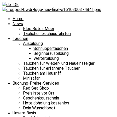
Home
News
Blog Rotes Meer
Tägliche Tauchausfahrten
Tauchen
Ausbildung
Schnuppertauchen
Beginnerausbildung
Weiterbildung
Tauchen für Wieder- und Neueinsteiger
Tauchen für erfahrene Taucher
Tauchen am Hausriff
Minisafari
Buchung-Preise-Services
Red Sea Shop
Preisliste vor Ort
Geschenkgutschein
Hotelabholung kostenlos
Dein Wunschboot
Unsere Basis