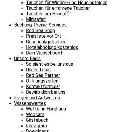
Tauchen für Wieder- und Neueinsteiger
Tauchen für erfahrene Taucher
Tauchen am Hausriff
Minisafari
Buchung-Preise-Services
Red Sea Shop
Preisliste vor Ort
Geschenkgutschein
Hotelabholung kostenlos
Dein Wunschboot
Unsere Basis
So sieht es bei uns aus
Unser Team
Red Sea Partner
Öffnungszeiten
Kontaktformular
Bewirb dich bei uns
Fragen und Antworten
Wissenswertes
Wetter in Hurghada
Webcam
Gästebuch
Instagram
Downloads