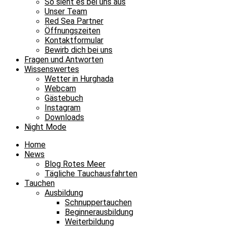
So sieht es bei uns aus
Unser Team
Red Sea Partner
Öffnungszeiten
Kontaktformular
Bewirb dich bei uns
Fragen und Antworten
Wissenswertes
Wetter in Hurghada
Webcam
Gästebuch
Instagram
Downloads
Night Mode
Home
News
Blog Rotes Meer
Tägliche Tauchausfahrten
Tauchen
Ausbildung
Schnuppertauchen
Beginnerausbildung
Weiterbildung