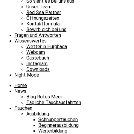
So sieht es bei uns aus
Unser Team
Red Sea Partner
Öffnungszeiten
Kontaktformular
Bewirb dich bei uns
Fragen und Antworten
Wissenswertes
Wetter in Hurghada
Webcam
Gästebuch
Instagram
Downloads
Night Mode
Home
News
Blog Rotes Meer
Tägliche Tauchausfahrten
Tauchen
Ausbildung
Schnuppertauchen
Beginnerausbildung
Weiterbildung