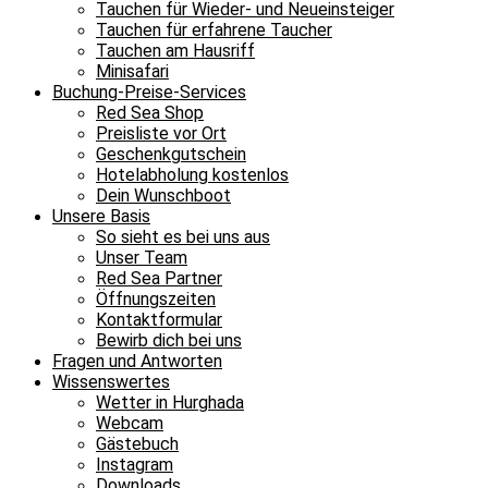
Tauchen für Wieder- und Neueinsteiger
Tauchen für erfahrene Taucher
Tauchen am Hausriff
Minisafari
Buchung-Preise-Services
Red Sea Shop
Preisliste vor Ort
Geschenkgutschein
Hotelabholung kostenlos
Dein Wunschboot
Unsere Basis
So sieht es bei uns aus
Unser Team
Red Sea Partner
Öffnungszeiten
Kontaktformular
Bewirb dich bei uns
Fragen und Antworten
Wissenswertes
Wetter in Hurghada
Webcam
Gästebuch
Instagram
Downloads