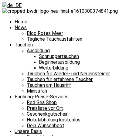
Home
News
Blog Rotes Meer
Tägliche Tauchausfahrten
Tauchen
Ausbildung
Schnuppertauchen
Beginnerausbildung
Weiterbildung
Tauchen für Wieder- und Neueinsteiger
Tauchen für erfahrene Taucher
Tauchen am Hausriff
Minisafari
Buchung-Preise-Services
Red Sea Shop
Preisliste vor Ort
Geschenkgutschein
Hotelabholung kostenlos
Dein Wunschboot
Unsere Basis