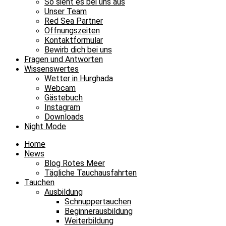
So sieht es bei uns aus
Unser Team
Red Sea Partner
Öffnungszeiten
Kontaktformular
Bewirb dich bei uns
Fragen und Antworten
Wissenswertes
Wetter in Hurghada
Webcam
Gästebuch
Instagram
Downloads
Night Mode
Home
News
Blog Rotes Meer
Tägliche Tauchausfahrten
Tauchen
Ausbildung
Schnuppertauchen
Beginnerausbildung
Weiterbildung