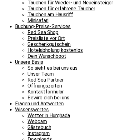
Tauchen für Wieder- und Neueinsteiger
Tauchen für erfahrene Taucher
Tauchen am Hausriff
Minisafari
Buchung-Preise-Services
Red Sea Shop
Preisliste vor Ort
Geschenkgutschein
Hotelabholung kostenlos
Dein Wunschboot
Unsere Basis
So sieht es bei uns aus
Unser Team
Red Sea Partner
Öffnungszeiten
Kontaktformular
Bewirb dich bei uns
Fragen und Antworten
Wissenswertes
Wetter in Hurghada
Webcam
Gästebuch
Instagram
Downloads