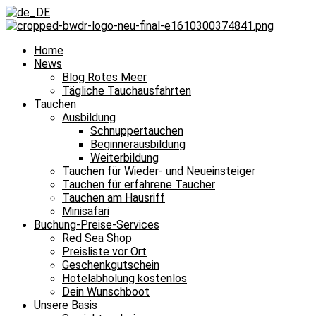
Home
News
Blog Rotes Meer
Tägliche Tauchausfahrten
Tauchen
Ausbildung
Schnuppertauchen
Beginnerausbildung
Weiterbildung
Tauchen für Wieder- und Neueinsteiger
Tauchen für erfahrene Taucher
Tauchen am Hausriff
Minisafari
Buchung-Preise-Services
Red Sea Shop
Preisliste vor Ort
Geschenkgutschein
Hotelabholung kostenlos
Dein Wunschboot
Unsere Basis