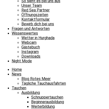
So sieht es bei uns aus
Unser Team
Red Sea Partner
Öffnungszeiten
Kontaktformular
Bewirb dich bei uns
Fragen und Antworten
Wissenswertes
Wetter in Hurghada
Webcam
Gästebuch
Instagram
Downloads
Night Mode
Home
News
Blog Rotes Meer
Tägliche Tauchausfahrten
Tauchen
Ausbildung
Schnuppertauchen
Beginnerausbildung
Weiterbildung