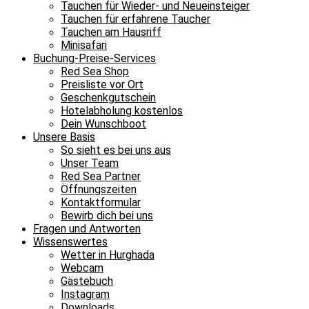
Tauchen für Wieder- und Neueinsteiger
Tauchen für erfahrene Taucher
Tauchen am Hausriff
Minisafari
Buchung-Preise-Services
Red Sea Shop
Preisliste vor Ort
Geschenkgutschein
Hotelabholung kostenlos
Dein Wunschboot
Unsere Basis
So sieht es bei uns aus
Unser Team
Red Sea Partner
Öffnungszeiten
Kontaktformular
Bewirb dich bei uns
Fragen und Antworten
Wissenswertes
Wetter in Hurghada
Webcam
Gästebuch
Instagram
Downloads