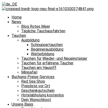
Home
News
Blog Rotes Meer
Tägliche Tauchausfahrten
Tauchen
Ausbildung
Schnuppertauchen
Beginnerausbildung
Weiterbildung
Tauchen für Wieder- und Neueinsteiger
Tauchen für erfahrene Taucher
Tauchen am Hausriff
Minisafari
Buchung-Preise-Services
Red Sea Shop
Preisliste vor Ort
Geschenkgutschein
Hotelabholung kostenlos
Dein Wunschboot
Unsere Basis