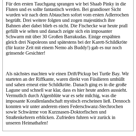
Für den ersten Tauchgang sprangen wir bei Shaab Pinky in die
Fluten und es sollte fantastisch werden. Bei grandioser Sicht
wurden wir nach dem Abtauchen sofort vom ersten Adlerrochen
begrüßt. Drei weitere folgten und zogen majestätisch ihre
Bahnen aber dabei blieb es nicht. Die Fischecke war heute prall
gefüllt wie selten und danach zeigte sich ein imposanter
Schwarm mit über 30 Großen Barrakudas. Einige erspähten
gleich drei Napoleons und spätestens bei der Karett-Schildkröte
(für kurze Zeit mit einem Nemo als Buddy!) gab es nur noch
grinsende Gesichter!
Als nächstes machten wir einen Drift/Pickup bei Turtle Bay. Wir
starteten an der Riffkante, waren direkt von Füsilieren umhüllt
und sahen erneut eine Schildkröte. Danach ging es in die große
Lagune und schnell war klar, dass es hier heute anders aussieht.
Vermutlich durch Algenblüte war es sehr milchig, was die
imposante Korallenlandschaft mystisch erscheinen ließ. Dennoch
konnten wir unter anderem einen Federschwanz-Stechrochen
sowie Schwärme von Kurznasen-Doktorfischen und
Straßenkehrern erblicken. Zufrieden fuhren wir zurück in
unseren Heimathafen!