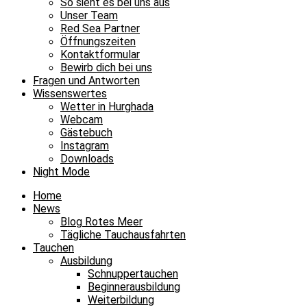
So sieht es bei uns aus
Unser Team
Red Sea Partner
Öffnungszeiten
Kontaktformular
Bewirb dich bei uns
Fragen und Antworten
Wissenswertes
Wetter in Hurghada
Webcam
Gästebuch
Instagram
Downloads
Night Mode
Home
News
Blog Rotes Meer
Tägliche Tauchausfahrten
Tauchen
Ausbildung
Schnuppertauchen
Beginnerausbildung
Weiterbildung