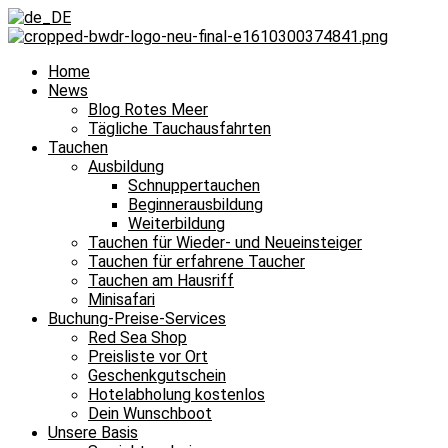
Home
News
Blog Rotes Meer
Tägliche Tauchausfahrten
Tauchen
Ausbildung
Schnuppertauchen
Beginnerausbildung
Weiterbildung
Tauchen für Wieder- und Neueinsteiger
Tauchen für erfahrene Taucher
Tauchen am Hausriff
Minisafari
Buchung-Preise-Services
Red Sea Shop
Preisliste vor Ort
Geschenkgutschein
Hotelabholung kostenlos
Dein Wunschboot
Unsere Basis