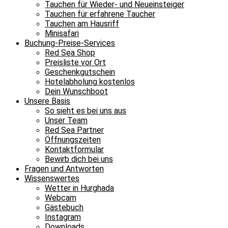
Tauchen für Wieder- und Neueinsteiger
Tauchen für erfahrene Taucher
Tauchen am Hausriff
Minisafari
Buchung-Preise-Services
Red Sea Shop
Preisliste vor Ort
Geschenkgutschein
Hotelabholung kostenlos
Dein Wunschboot
Unsere Basis
So sieht es bei uns aus
Unser Team
Red Sea Partner
Öffnungszeiten
Kontaktformular
Bewirb dich bei uns
Fragen und Antworten
Wissenswertes
Wetter in Hurghada
Webcam
Gästebuch
Instagram
Downloads