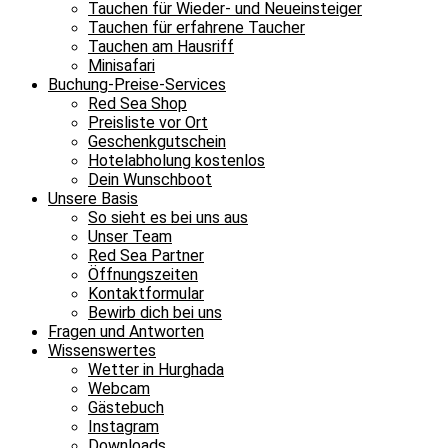
Tauchen für Wieder- und Neueinsteiger
Tauchen für erfahrene Taucher
Tauchen am Hausriff
Minisafari
Buchung-Preise-Services
Red Sea Shop
Preisliste vor Ort
Geschenkgutschein
Hotelabholung kostenlos
Dein Wunschboot
Unsere Basis
So sieht es bei uns aus
Unser Team
Red Sea Partner
Öffnungszeiten
Kontaktformular
Bewirb dich bei uns
Fragen und Antworten
Wissenswertes
Wetter in Hurghada
Webcam
Gästebuch
Instagram
Downloads