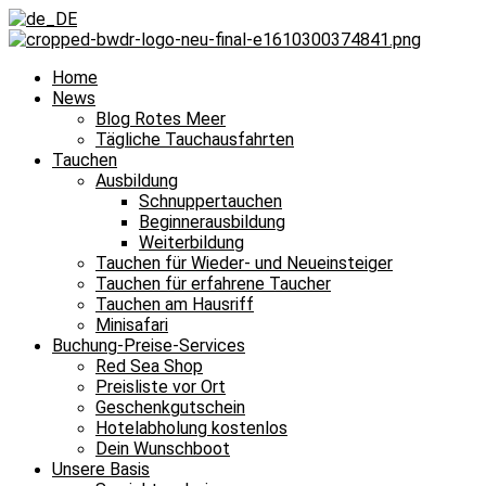
Home
News
Blog Rotes Meer
Tägliche Tauchausfahrten
Tauchen
Ausbildung
Schnuppertauchen
Beginnerausbildung
Weiterbildung
Tauchen für Wieder- und Neueinsteiger
Tauchen für erfahrene Taucher
Tauchen am Hausriff
Minisafari
Buchung-Preise-Services
Red Sea Shop
Preisliste vor Ort
Geschenkgutschein
Hotelabholung kostenlos
Dein Wunschboot
Unsere Basis