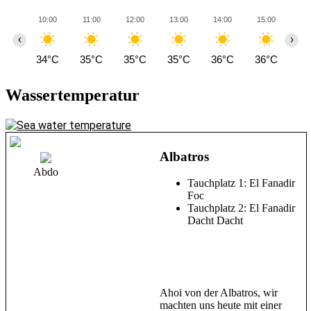
10:00
11:00
12:00
13:00
14:00
15:00
16
‹
›
34°C
35°C
35°C
35°C
36°C
36°C
35
Wassertemperatur
Albatros
Abdo
Tauchplatz 1: El Fanadir
Foc
Tauchplatz 2: El Fanadir
Dacht Dacht
Ahoi von der Albatros, wir
machten uns heute mit einer