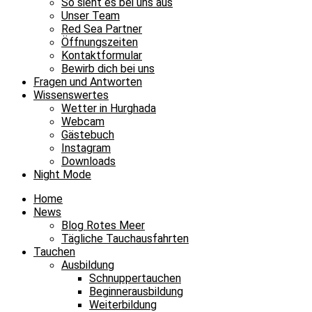
So sieht es bei uns aus
Unser Team
Red Sea Partner
Öffnungszeiten
Kontaktformular
Bewirb dich bei uns
Fragen und Antworten
Wissenswertes
Wetter in Hurghada
Webcam
Gästebuch
Instagram
Downloads
Night Mode
Home
News
Blog Rotes Meer
Tägliche Tauchausfahrten
Tauchen
Ausbildung
Schnuppertauchen
Beginnerausbildung
Weiterbildung