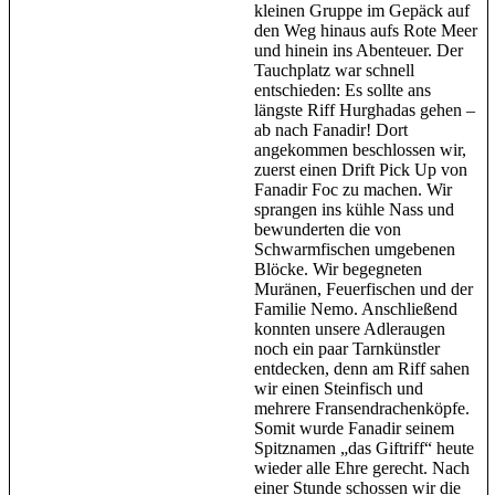
kleinen Gruppe im Gepäck auf
den Weg hinaus aufs Rote Meer
und hinein ins Abenteuer. Der
Tauchplatz war schnell
entschieden: Es sollte ans
längste Riff Hurghadas gehen –
ab nach Fanadir! Dort
angekommen beschlossen wir,
zuerst einen Drift Pick Up von
Fanadir Foc zu machen. Wir
sprangen ins kühle Nass und
bewunderten die von
Schwarmfischen umgebenen
Blöcke. Wir begegneten
Muränen, Feuerfischen und der
Familie Nemo. Anschließend
konnten unsere Adleraugen
noch ein paar Tarnkünstler
entdecken, denn am Riff sahen
wir einen Steinfisch und
mehrere Fransendrachenköpfe.
Somit wurde Fanadir seinem
Spitznamen „das Giftriff“ heute
wieder alle Ehre gerecht. Nach
einer Stunde schossen wir die