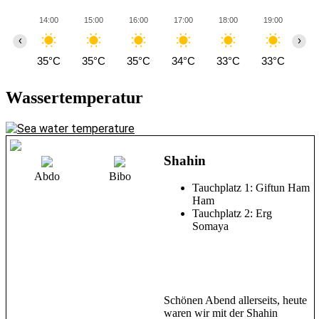
14:00
15:00
16:00
17:00
18:00
19:00
20
‹
›
35°C
35°C
35°C
34°C
33°C
33°C
33
Wassertemperatur
Shahin
Abdo
Bibo
Tauchplatz 1: Giftun Ham
Ham
Tauchplatz 2: Erg
Somaya
Schönen Abend allerseits, heute
waren wir mit der Shahin