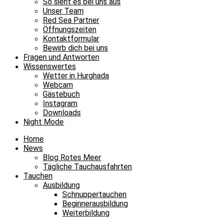
So sieht es bei uns aus
Unser Team
Red Sea Partner
Öffnungszeiten
Kontaktformular
Bewirb dich bei uns
Fragen und Antworten
Wissenswertes
Wetter in Hurghada
Webcam
Gästebuch
Instagram
Downloads
Night Mode
Home
News
Blog Rotes Meer
Tägliche Tauchausfahrten
Tauchen
Ausbildung
Schnuppertauchen
Beginnerausbildung
Weiterbildung