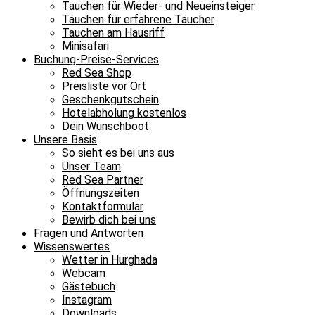
Tauchen für Wieder- und Neueinsteiger
Tauchen für erfahrene Taucher
Tauchen am Hausriff
Minisafari
Buchung-Preise-Services
Red Sea Shop
Preisliste vor Ort
Geschenkgutschein
Hotelabholung kostenlos
Dein Wunschboot
Unsere Basis
So sieht es bei uns aus
Unser Team
Red Sea Partner
Öffnungszeiten
Kontaktformular
Bewirb dich bei uns
Fragen und Antworten
Wissenswertes
Wetter in Hurghada
Webcam
Gästebuch
Instagram
Downloads