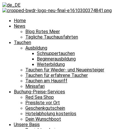
Home
News
Blog Rotes Meer
Tägliche Tauchausfahrten
Tauchen
Ausbildung
Schnuppertauchen
Beginnerausbildung
Weiterbildung
Tauchen für Wieder- und Neueinsteiger
Tauchen für erfahrene Taucher
Tauchen am Hausriff
Minisafari
Buchung-Preise-Services
Red Sea Shop
Preisliste vor Ort
Geschenkgutschein
Hotelabholung kostenlos
Dein Wunschboot
Unsere Basis