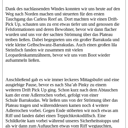
Dank des nachlassenden Windes konnten wir uns heute auf den
Weg nach Norden machen und steuerten für den ersten
Tauchgang das Carless Reef an. Dort machten wir einen Drift-
Pick Up, schauten uns zu erst etwas tiefer um und genossen die
Felsformationen und deren Bewohner, bevor wir dann flacher
wurden und uns vor der sachten Strömung über das Plateau
treiben ließen. Dabei begegneten uns ein großer Barrakuda und
viele kleine Gelbschwanz-Barrakudas. Auch einen großen lila
Steinfisch fanden wir zusammen mit vielen
Leopardenkammzähnern, bevor wir uns vom Boot wieder
aufsammeln ließen.
Anschließend gab es wie immer leckeres Mittagsbufet und eine
ausgiebige Pause, bevor es nach Sha’ab Pinky zu einem
weiteren Drift Pick Up ging. Schon kurz nach dem Abtauchen
kam der erste Adlerrochen vorbei, gefolgt von einer
Schule Barrakudas. Wir ließen uns von der Strömung über das
Plateau tragen und währenddessen kamen noch 4 weitere
Adlerrochen vorbei. Gegen Ende stöberten wir noch etwas am
Riff und fanden dabei einen Teppichkrokodilfisch. Eine
Schildkröte kam vorbei während unseres Sicherheitsstopps und
als wir dann zum Auftauchen etwas vom Riff wegtauchten,