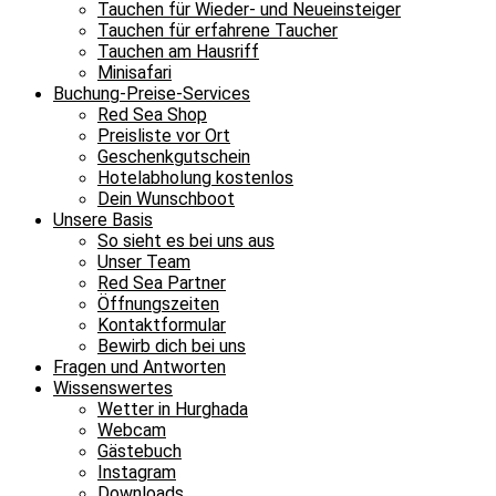
Tauchen für Wieder- und Neueinsteiger
Tauchen für erfahrene Taucher
Tauchen am Hausriff
Minisafari
Buchung-Preise-Services
Red Sea Shop
Preisliste vor Ort
Geschenkgutschein
Hotelabholung kostenlos
Dein Wunschboot
Unsere Basis
So sieht es bei uns aus
Unser Team
Red Sea Partner
Öffnungszeiten
Kontaktformular
Bewirb dich bei uns
Fragen und Antworten
Wissenswertes
Wetter in Hurghada
Webcam
Gästebuch
Instagram
Downloads