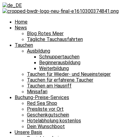
Home
News
Blog Rotes Meer
Tägliche Tauchausfahrten
Tauchen
Ausbildung
Schnuppertauchen
Beginnerausbildung
Weiterbildung
Tauchen für Wieder- und Neueinsteiger
Tauchen für erfahrene Taucher
Tauchen am Hausriff
Minisafari
Buchung-Preise-Services
Red Sea Shop
Preisliste vor Ort
Geschenkgutschein
Hotelabholung kostenlos
Dein Wunschboot
Unsere Basis