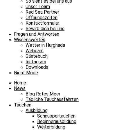
So sieht es bei uns aus
Unser Team
Red Sea Partner
Öffnungszeiten
Kontaktformular
Bewirb dich bei uns
Fragen und Antworten
Wissenswertes
Wetter in Hurghada
Webcam
Gästebuch
Instagram
Downloads
Night Mode
Home
News
Blog Rotes Meer
Tägliche Tauchausfahrten
Tauchen
Ausbildung
Schnuppertauchen
Beginnerausbildung
Weiterbildung