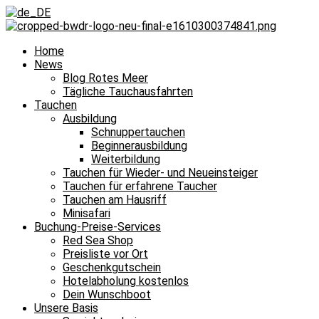
Home
News
Blog Rotes Meer
Tägliche Tauchausfahrten
Tauchen
Ausbildung
Schnuppertauchen
Beginnerausbildung
Weiterbildung
Tauchen für Wieder- und Neueinsteiger
Tauchen für erfahrene Taucher
Tauchen am Hausriff
Minisafari
Buchung-Preise-Services
Red Sea Shop
Preisliste vor Ort
Geschenkgutschein
Hotelabholung kostenlos
Dein Wunschboot
Unsere Basis