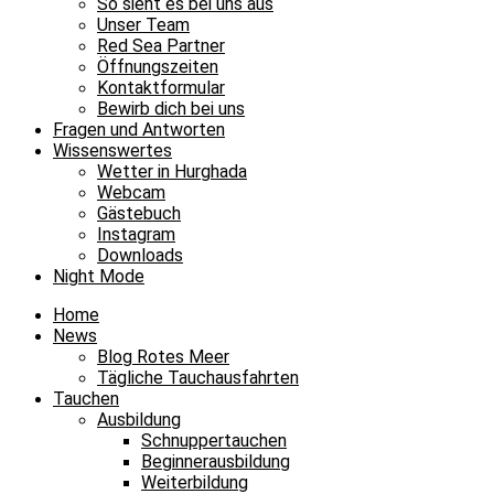
So sieht es bei uns aus
Unser Team
Red Sea Partner
Öffnungszeiten
Kontaktformular
Bewirb dich bei uns
Fragen und Antworten
Wissenswertes
Wetter in Hurghada
Webcam
Gästebuch
Instagram
Downloads
Night Mode
Home
News
Blog Rotes Meer
Tägliche Tauchausfahrten
Tauchen
Ausbildung
Schnuppertauchen
Beginnerausbildung
Weiterbildung