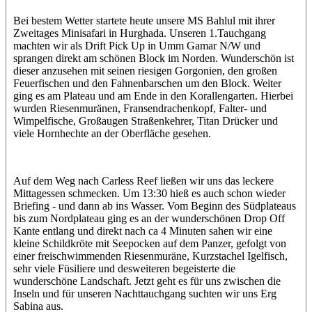
Bei bestem Wetter startete heute unsere MS Bahlul mit ihrer
Zweitages Minisafari in Hurghada. Unseren 1.Tauchgang
machten wir als Drift Pick Up in Umm Gamar N/W und
sprangen direkt am schönen Block im Norden. Wunderschön ist
dieser anzusehen mit seinen riesigen Gorgonien, den großen
Feuerfischen und den Fahnenbarschen um den Block. Weiter
ging es am Plateau und am Ende in den Korallengarten. Hierbei
wurden Riesenmuränen, Fransendrachenkopf, Falter- und
Wimpelfische, Großaugen Straßenkehrer, Titan Drücker und
viele Hornhechte an der Oberfläche gesehen.
Auf dem Weg nach Carless Reef ließen wir uns das leckere
Mittagessen schmecken. Um 13:30 hieß es auch schon wieder
Briefing - und dann ab ins Wasser. Vom Beginn des Südplateaus
bis zum Nordplateau ging es an der wunderschönen Drop Off
Kante entlang und direkt nach ca 4 Minuten sahen wir eine
kleine Schildkröte mit Seepocken auf dem Panzer, gefolgt von
einer freischwimmenden Riesenmuräne, Kurzstachel Igelfisch,
sehr viele Füsiliere und desweiteren begeisterte die
wunderschöne Landschaft. Jetzt geht es für uns zwischen die
Inseln und für unseren Nachttauchgang suchten wir uns Erg
Sabina aus.