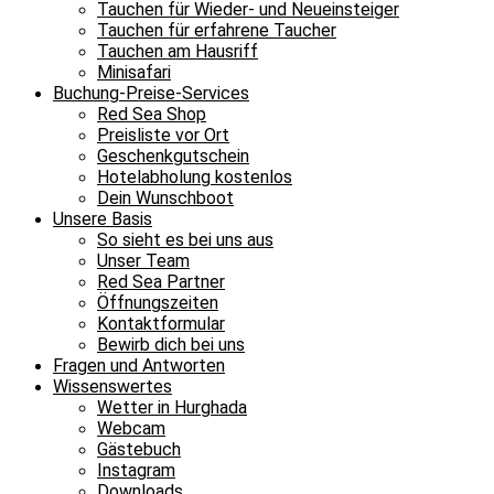
Tauchen für Wieder- und Neueinsteiger
Tauchen für erfahrene Taucher
Tauchen am Hausriff
Minisafari
Buchung-Preise-Services
Red Sea Shop
Preisliste vor Ort
Geschenkgutschein
Hotelabholung kostenlos
Dein Wunschboot
Unsere Basis
So sieht es bei uns aus
Unser Team
Red Sea Partner
Öffnungszeiten
Kontaktformular
Bewirb dich bei uns
Fragen und Antworten
Wissenswertes
Wetter in Hurghada
Webcam
Gästebuch
Instagram
Downloads