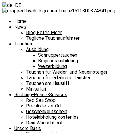
Home
News
Blog Rotes Meer
Tägliche Tauchausfahrten
Tauchen
Ausbildung
Schnuppertauchen
Beginnerausbildung
Weiterbildung
Tauchen für Wieder- und Neueinsteiger
Tauchen für erfahrene Taucher
Tauchen am Hausriff
Minisafari
Buchung-Preise-Services
Red Sea Shop
Preisliste vor Ort
Geschenkgutschein
Hotelabholung kostenlos
Dein Wunschboot
Unsere Basis