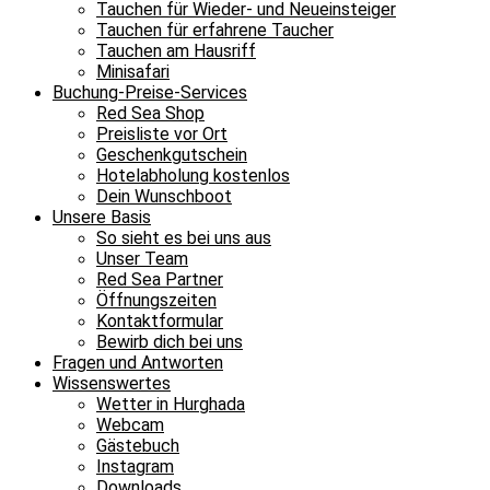
Tauchen für Wieder- und Neueinsteiger
Tauchen für erfahrene Taucher
Tauchen am Hausriff
Minisafari
Buchung-Preise-Services
Red Sea Shop
Preisliste vor Ort
Geschenkgutschein
Hotelabholung kostenlos
Dein Wunschboot
Unsere Basis
So sieht es bei uns aus
Unser Team
Red Sea Partner
Öffnungszeiten
Kontaktformular
Bewirb dich bei uns
Fragen und Antworten
Wissenswertes
Wetter in Hurghada
Webcam
Gästebuch
Instagram
Downloads