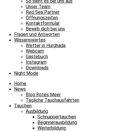
So sieht es bei uns aus
Unser Team
Red Sea Partner
Öffnungszeiten
Kontaktformular
Bewirb dich bei uns
Fragen und Antworten
Wissenswertes
Wetter in Hurghada
Webcam
Gästebuch
Instagram
Downloads
Night Mode
Home
News
Blog Rotes Meer
Tägliche Tauchausfahrten
Tauchen
Ausbildung
Schnuppertauchen
Beginnerausbildung
Weiterbildung