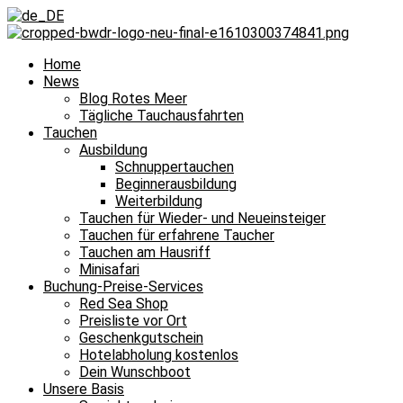
Home
News
Blog Rotes Meer
Tägliche Tauchausfahrten
Tauchen
Ausbildung
Schnuppertauchen
Beginnerausbildung
Weiterbildung
Tauchen für Wieder- und Neueinsteiger
Tauchen für erfahrene Taucher
Tauchen am Hausriff
Minisafari
Buchung-Preise-Services
Red Sea Shop
Preisliste vor Ort
Geschenkgutschein
Hotelabholung kostenlos
Dein Wunschboot
Unsere Basis