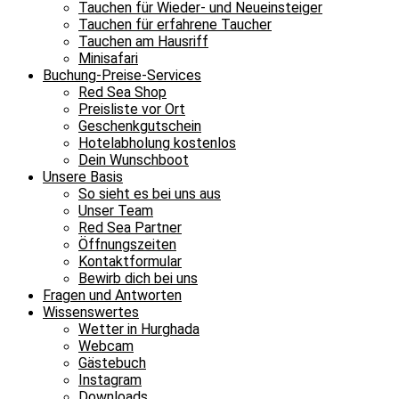
Tauchen für Wieder- und Neueinsteiger
Tauchen für erfahrene Taucher
Tauchen am Hausriff
Minisafari
Buchung-Preise-Services
Red Sea Shop
Preisliste vor Ort
Geschenkgutschein
Hotelabholung kostenlos
Dein Wunschboot
Unsere Basis
So sieht es bei uns aus
Unser Team
Red Sea Partner
Öffnungszeiten
Kontaktformular
Bewirb dich bei uns
Fragen und Antworten
Wissenswertes
Wetter in Hurghada
Webcam
Gästebuch
Instagram
Downloads