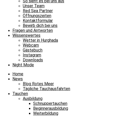
So sieht es bei uns aus
Unser Team
Red Sea Partner
Öffnungszeiten
Kontaktformular
Bewirb dich bei uns
Fragen und Antworten
Wissenswertes
Wetter in Hurghada
Webcam
Gästebuch
Instagram
Downloads
Night Mode
Home
News
Blog Rotes Meer
Tägliche Tauchausfahrten
Tauchen
Ausbildung
Schnuppertauchen
Beginnerausbildung
Weiterbildung