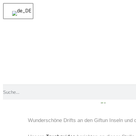
Voriger
Eindrucksvolle Erlebnisse im schönen
Nächster
Einfach ein traumhaftes Spektakel
Wunderschöne Drift
Wunderschöne Drifts an den Giftun Inseln und d