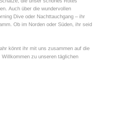
 Schätze, die unser schönes Rotes
ben. Auch über die wundervollen
orning Dive oder Nachttauchgang – ihr
ramm. Ob im Norden oder Süden, ihr seid
ahr könnt ihr mit uns zusammen auf die
. Willkommen zu unseren täglichen
23:00
00:00
01:00
02:00
03:00
04:00
05:00