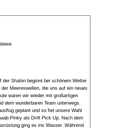
32°C
32°C
31°C
31°C
30°C
29°C
29°C
alawa
f der Shahin beginnt bei schönem Wetter
 der Meereswellen, die uns auf ein neues
te waren wir wieder mit großartigen
nd dem wunderbaren Team unterwegs.
usflug geplant und so fiel unsere Wahl
haab Pinky als Drift Pick Up. Nach dem
usrüstung ging es ins Wasser. Während