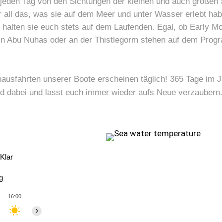
e jeden Tag von den Sichtungen der kleinen und auch großen
r all das, was sie auf dem Meer und unter Wasser erlebt ha
 halten sie euch stets auf dem Laufenden. Egal, ob Early M
in Abu Nuhas oder an der Thistlegorm stehen auf dem Prog
ausfahrten unserer Boote erscheinen täglich! 365 Tage im J
d dabei und lasst euch immer wieder aufs Neue verzaubern
Klar
g
16:00
17:00
18:00
19:00
20:00
21:00
22:00
›