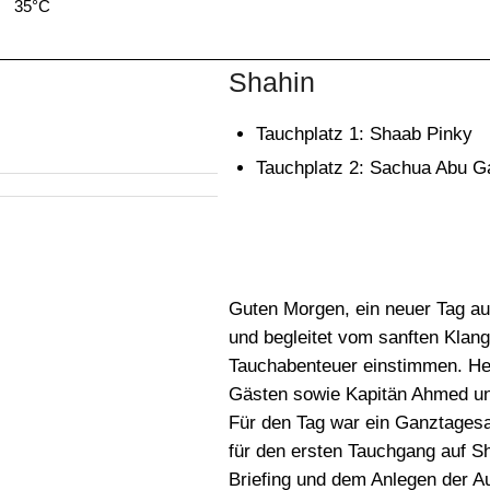
35°C
34°C
33°C
33°C
33°C
33°C
33°C
Shahin
Tauchplatz 1: Shaab Pinky
Tauchplatz 2: Sachua Abu G
Guten Morgen, ein neuer Tag au
und begleitet vom sanften Klang
Tauchabenteuer einstimmen. Heu
Gästen sowie Kapitän Ahmed u
Für den Tag war ein Ganztagesa
für den ersten Tauchgang auf S
Briefing und dem Anlegen der A