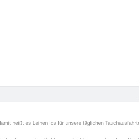
 Süden
s an den Giftun Inseln
31.05.2025
amit heißt es Leinen los für unsere täglichen Tauchausfahr