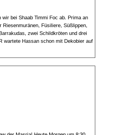
 wir bei Shaab Timmi Foc ab. Prima an
r Riesenmuränen, Füsiliere, Süßlippen,
 Barrakudas, zwei Schildkröten und drei
R wartete Hassan schon mit Dekobier auf
rew der Masria! Heute Morgen um 8:30