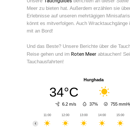
Tauchguides
Unsere
berichten an dieser Stell
Meer zu bieten hat. Außerdem erzählen sie übe
Erlebnisse auf unseren mehrtägigen Minisafaris
könnt es mitverfolgen. Auch Wracktauchgänge 
mit an Bord!
Und das Beste? Unsere Berichte über die Tauch
Roten Meer
Reise gehen und im
abtauchen! Sei
Tauchausfahrten!
Hurghada
34°C
6.2 m/s
37%
755
mmH
11:00
12:00
13:00
14:00
15:00
‹