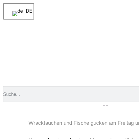
Voriger
Ein letztes Mal abtauchen in diesem U
Nächster
Delfine und noch viel mehr im Roten 
Wracktauchen und 
Wracktauchen und Fische gucken am Freitag und 