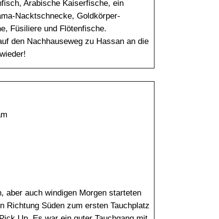
fisch, Arabische Kaiserfische, ein
jama-Nacktschnecke, Goldkörper-
, Füsiliere und Flötenfische.
auf den Nachhauseweg zu Hassan an die
wieder!
am
, aber auch windigen Morgen starteten
en Richtung Süden zum ersten Tauchplatz
 Pick Up. Es war ein guter Tauchgang mit