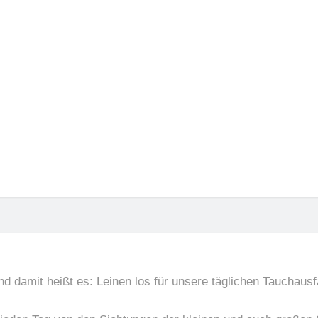
rlaub
Meer
Fische gucken am Freit
24.04.2026
damit heißt es: Leinen los für unsere täglichen Tauchausfa