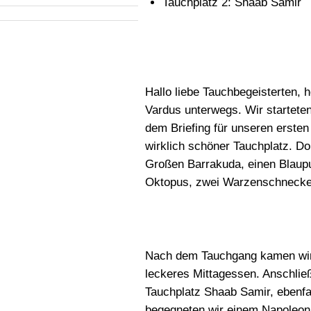
Tauchplatz 2: Shaab Samir
Hallo liebe Tauchbegeisterten, 
Vardus unterwegs. Wir startete
dem Briefing für unseren erste
wirklich schöner Tauchplatz. Dor
Großen Barrakuda, einen Blaup
Oktopus, zwei Warzenschnecken
Nach dem Tauchgang kamen wir
leckeres Mittagessen. Anschlie
Tauchplatz Shaab Samir, ebenfa
begegneten wir einem Napoleon