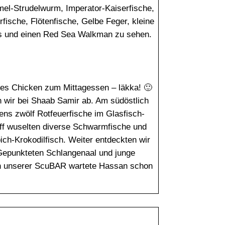
mel-Strudelwurm, Imperator-Kaiserfische,
fische, Flötenfische, Gelbe Feger, kleine
s und einen Red Sea Walkman zu sehen.
tes Chicken zum Mittagessen – läkka! 🙂
 wir bei Shaab Samir ab. Am südöstlich
ens zwölf Rotfeuerfische im Glasfisch-
f wuselten diverse Schwarmfische und
pich-Krokodilfisch. Weiter entdeckten wir
 Gepunkteten Schlangenaal und junge
n unserer ScuBAR wartete Hassan schon