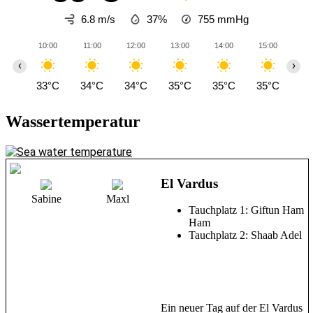
6.8 m/s
37%
755
mmHg
10:00
11:00
12:00
13:00
14:00
15:00
16
‹
›
33°C
34°C
34°C
35°C
35°C
35°C
35
Wassertemperatur
El Vardus
Sabine
Maxl
Tauchplatz 1: Giftun Ham
Ham
Tauchplatz 2: Shaab Adel
Ein neuer Tag auf der El Vardus