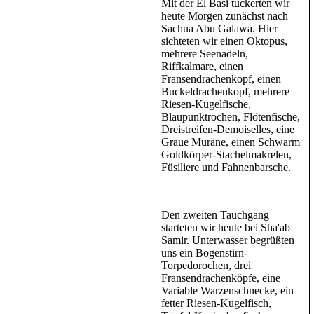
Mit der El Basi tuckerten wir
heute Morgen zunächst nach
Sachua Abu Galawa. Hier
sichteten wir einen Oktopus,
mehrere Seenadeln,
Riffkalmare, einen
Fransendrachenkopf, einen
Buckeldrachenkopf, mehrere
Riesen-Kugelfische,
Blaupunktrochen, Flötenfische,
Dreistreifen-Demoiselles, eine
Graue Muräne, einen Schwarm
Goldkörper-Stachelmakrelen,
Füsiliere und Fahnenbarsche.
Den zweiten Tauchgang
starteten wir heute bei Sha'ab
Samir. Unterwasser begrüßten
uns ein Bogenstirn-
Torpedorochen, drei
Fransendrachenköpfe, eine
Variable Warzenschnecke, ein
fetter Riesen-Kugelfisch,