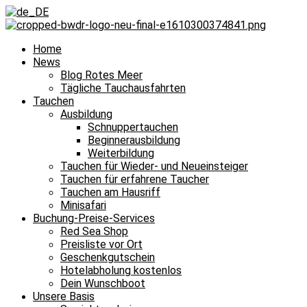
Home
News
Blog Rotes Meer
Tägliche Tauchausfahrten
Tauchen
Ausbildung
Schnuppertauchen
Beginnerausbildung
Weiterbildung
Tauchen für Wieder- und Neueinsteiger
Tauchen für erfahrene Taucher
Tauchen am Hausriff
Minisafari
Buchung-Preise-Services
Red Sea Shop
Preisliste vor Ort
Geschenkgutschein
Hotelabholung kostenlos
Dein Wunschboot
Unsere Basis