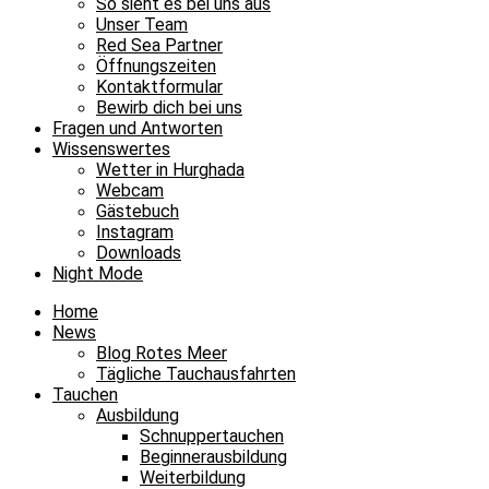
So sieht es bei uns aus
Unser Team
Red Sea Partner
Öffnungszeiten
Kontaktformular
Bewirb dich bei uns
Fragen und Antworten
Wissenswertes
Wetter in Hurghada
Webcam
Gästebuch
Instagram
Downloads
Night Mode
Home
News
Blog Rotes Meer
Tägliche Tauchausfahrten
Tauchen
Ausbildung
Schnuppertauchen
Beginnerausbildung
Weiterbildung