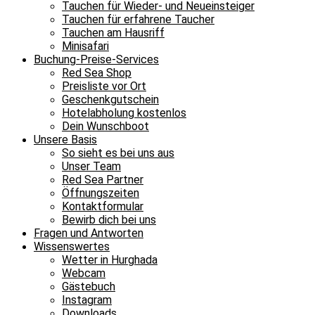
Tauchen für Wieder- und Neueinsteiger
Tauchen für erfahrene Taucher
Tauchen am Hausriff
Minisafari
Buchung-Preise-Services
Red Sea Shop
Preisliste vor Ort
Geschenkgutschein
Hotelabholung kostenlos
Dein Wunschboot
Unsere Basis
So sieht es bei uns aus
Unser Team
Red Sea Partner
Öffnungszeiten
Kontaktformular
Bewirb dich bei uns
Fragen und Antworten
Wissenswertes
Wetter in Hurghada
Webcam
Gästebuch
Instagram
Downloads