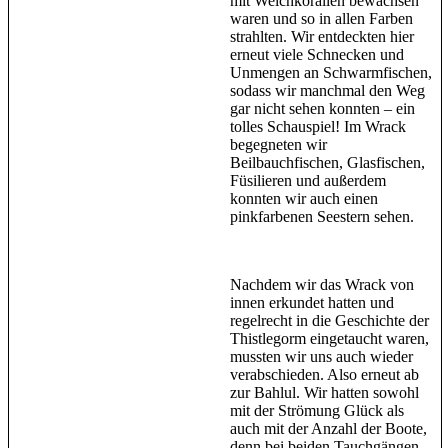
mit Weichkorallen bewachsen
waren und so in allen Farben
strahlten. Wir entdeckten hier
erneut viele Schnecken und
Unmengen an Schwarmfischen,
sodass wir manchmal den Weg
gar nicht sehen konnten – ein
tolles Schauspiel! Im Wrack
begegneten wir
Beilbauchfischen, Glasfischen,
Füsilieren und außerdem
konnten wir auch einen
pinkfarbenen Seestern sehen.
Nachdem wir das Wrack von
innen erkundet hatten und
regelrecht in die Geschichte der
Thistlegorm eingetaucht waren,
mussten wir uns auch wieder
verabschieden. Also erneut ab
zur Bahlul. Wir hatten sowohl
mit der Strömung Glück als
auch mit der Anzahl der Boote,
denn bei beiden Tauchgängen