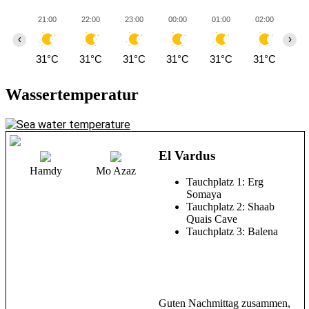
21:00
22:00
23:00
00:00
01:00
02:00
03
‹
›
31°C
31°C
31°C
31°C
31°C
31°C
31
Wassertemperatur
El Vardus
Hamdy
Mo Azaz
Tauchplatz 1: Erg
Somaya
Tauchplatz 2: Shaab
Quais Cave
Tauchplatz 3: Balena
Guten Nachmittag zusammen,