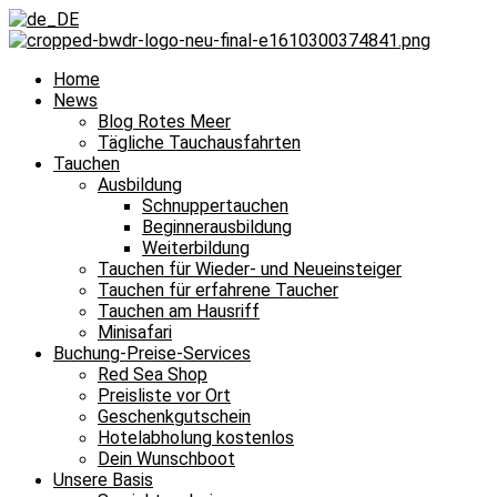
Home
News
Blog Rotes Meer
Tägliche Tauchausfahrten
Tauchen
Ausbildung
Schnuppertauchen
Beginnerausbildung
Weiterbildung
Tauchen für Wieder- und Neueinsteiger
Tauchen für erfahrene Taucher
Tauchen am Hausriff
Minisafari
Buchung-Preise-Services
Red Sea Shop
Preisliste vor Ort
Geschenkgutschein
Hotelabholung kostenlos
Dein Wunschboot
Unsere Basis