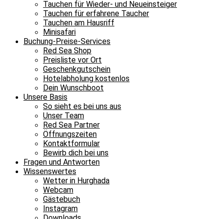
Tauchen für Wieder- und Neueinsteiger
Tauchen für erfahrene Taucher
Tauchen am Hausriff
Minisafari
Buchung-Preise-Services
Red Sea Shop
Preisliste vor Ort
Geschenkgutschein
Hotelabholung kostenlos
Dein Wunschboot
Unsere Basis
So sieht es bei uns aus
Unser Team
Red Sea Partner
Öffnungszeiten
Kontaktformular
Bewirb dich bei uns
Fragen und Antworten
Wissenswertes
Wetter in Hurghada
Webcam
Gästebuch
Instagram
Downloads