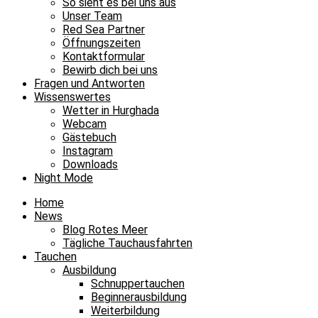
So sieht es bei uns aus
Unser Team
Red Sea Partner
Öffnungszeiten
Kontaktformular
Bewirb dich bei uns
Fragen und Antworten
Wissenswertes
Wetter in Hurghada
Webcam
Gästebuch
Instagram
Downloads
Night Mode
Home
News
Blog Rotes Meer
Tägliche Tauchausfahrten
Tauchen
Ausbildung
Schnuppertauchen
Beginnerausbildung
Weiterbildung