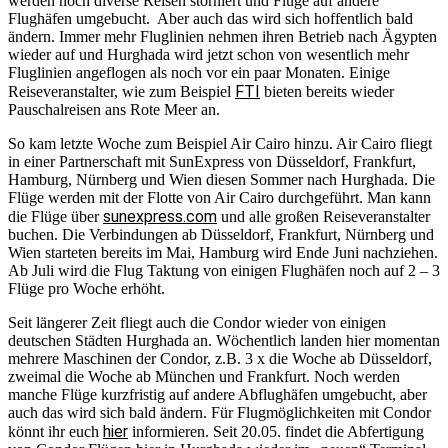
werden noch diverse Reisen storniert und Flüge auf andere
Flughäfen umgebucht. Aber auch das wird sich hoffentlich bald
ändern. Immer mehr Fluglinien nehmen ihren Betrieb nach Ägypten
wieder auf und Hurghada wird jetzt schon von wesentlich mehr
Fluglinien angeflogen als noch vor ein paar Monaten. Einige
FTI
Reiseveranstalter, wie zum Beispiel
bieten bereits wieder
Pauschalreisen ans Rote Meer an.
So kam letzte Woche zum Beispiel Air Cairo hinzu. Air Cairo fliegt
in einer Partnerschaft mit SunExpress von Düsseldorf, Frankfurt,
Hamburg, Nürnberg und Wien diesen Sommer nach Hurghada. Die
Flüge werden mit der Flotte von Air Cairo durchgeführt. Man kann
sunexpress.com
die Flüge über
und alle großen Reiseveranstalter
buchen. Die Verbindungen ab Düsseldorf, Frankfurt, Nürnberg und
Wien starteten bereits im Mai, Hamburg wird Ende Juni nachziehen.
Ab Juli wird die Flug Taktung von einigen Flughäfen noch auf 2 – 3
Flüge pro Woche erhöht.
Seit längerer Zeit fliegt auch die Condor wieder von einigen
deutschen Städten Hurghada an. Wöchentlich landen hier momentan
mehrere Maschinen der Condor, z.B. 3 x die Woche ab Düsseldorf,
zweimal die Woche ab München und Frankfurt. Noch werden
manche Flüge kurzfristig auf andere Abflughäfen umgebucht, aber
auch das wird sich bald ändern. Für Flugmöglichkeiten mit Condor
hier
könnt ihr euch
informieren. Seit 20.05. findet die Abfertigung