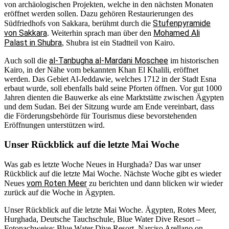
von archäologischen Projekten, welche in den nächsten Monaten
eröffnet werden sollen. Dazu gehören Restaurierungen des
Stufenpyramide
Südfriedhofs von Sakkara, berühmt durch die
von Sakkara
Mohamed Ali
. Weiterhin sprach man über den
Palast in Shubra
, Shubra ist ein Stadtteil von Kairo.
al-Tanbugha al-Mardani Moschee
Auch soll die
im historischen
Kairo, in der Nähe vom bekannten Khan El Khalili, eröffnet
werden. Das Gebiet Al-Jeddawie, welches 1712 in der Stadt Esna
erbaut wurde, soll ebenfalls bald seine Pforten öffnen. Vor gut 1000
Jahren dienten die Bauwerke als eine Marktstätte zwischen Ägypten
und dem Sudan. Bei der Sitzung wurde am Ende vereinbart, dass
die Förderungsbehörde für Tourismus diese bevorstehenden
Eröffnungen unterstützen wird.
Unser Rückblick auf die letzte Mai Woche
Was gab es letzte Woche Neues in Hurghada? Das war unser
Rückblick auf die letzte Mai Woche. Nächste Woche gibt es wieder
vom Roten Meer
Neues
zu berichten und dann blicken wir wieder
zurück auf die Woche in Ägypten.
Unser Rückblick auf die letzte Mai Woche. Ägypten, Rotes Meer,
Hurghada, Deutsche Tauchschule, Blue Water Dive Resort –
Fotonachweise: Blue Water Dive Resort, Narciso Arellano on