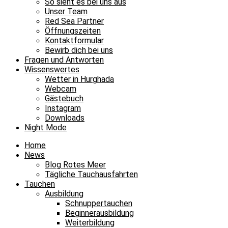
So sieht es bei uns aus
Unser Team
Red Sea Partner
Öffnungszeiten
Kontaktformular
Bewirb dich bei uns
Fragen und Antworten
Wissenswertes
Wetter in Hurghada
Webcam
Gästebuch
Instagram
Downloads
Night Mode
Home
News
Blog Rotes Meer
Tägliche Tauchausfahrten
Tauchen
Ausbildung
Schnuppertauchen
Beginnerausbildung
Weiterbildung