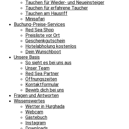
Tauchen für Wieder- und Neueinsteiger
Tauchen für erfahrene Taucher
Tauchen am Hausriff
Minisafari
Buchung-Preise-Services
Red Sea Shop
Preisliste vor Ort
Geschenkgutschein
Hotelabholung kostenlos
Dein Wunschboot
Unsere Basis
So sieht es bei uns aus
Unser Team
Red Sea Partner
Öffnungszeiten
Kontaktformular
Bewirb dich bei uns
Fragen und Antworten
Wissenswertes
Wetter in Hurghada
Webcam
Gästebuch
Instagram
Downloads