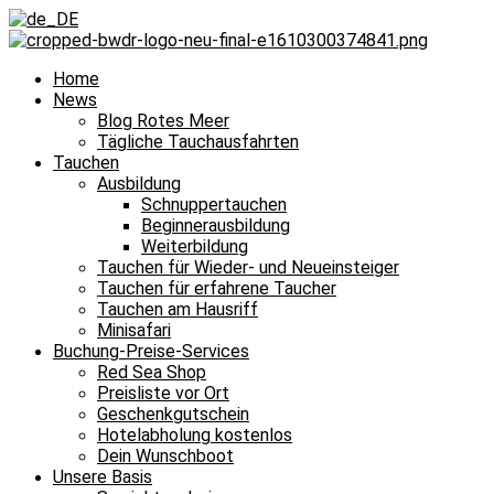
Home
News
Blog Rotes Meer
Tägliche Tauchausfahrten
Tauchen
Ausbildung
Schnuppertauchen
Beginnerausbildung
Weiterbildung
Tauchen für Wieder- und Neueinsteiger
Tauchen für erfahrene Taucher
Tauchen am Hausriff
Minisafari
Buchung-Preise-Services
Red Sea Shop
Preisliste vor Ort
Geschenkgutschein
Hotelabholung kostenlos
Dein Wunschboot
Unsere Basis