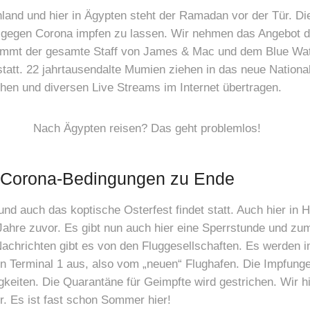
hland und hier in Ägypten steht der Ramadan vor der Tür. Die
h gegen Corona impfen zu lassen. Wir nehmen das Angebot da
kommt der gesamte Staff von James & Mac und dem Blue Wate
statt. 22 jahrtausendalte Mumien ziehen in das neue Nationa
hen und diversen Live Streams im Internet übertragen.
r Corona-Bedingungen zu Ende
nd auch das koptische Osterfest findet statt. Auch hier in 
e Jahre zuvor. Es gibt nun auch hier eine Sperrstunde und 
Nachrichten gibt es von den Fluggesellschaften. Es werden 
on Terminal 1 aus, also vom „neuen“ Flughafen. Die Impfunge
keiten. Die Quarantäne für Geimpfte wird gestrichen. Wir hi
 Es ist fast schon Sommer hier!