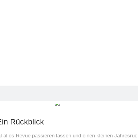
 Ägypten
n Meer
2021 in Ägypten – Ein
31.12.2021
Ein Rückblick
l alles Revue passieren lassen und einen kleinen Jahresrü