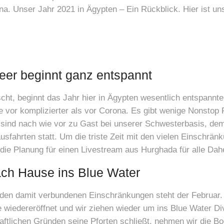
rona. Unser Jahr 2021 in Ägypten – Ein Rückblick. Hier ist 
eer beginnt ganz entspannt
t, beginnt das Jahr hier in Ägypten wesentlich entspannt
 vor komplizierter als vor Corona. Es gibt wenige Nonstop 
r sind nach wie vor zu Gast bei unserer Schwesterbasis, d
ausfahrten statt. Um die triste Zeit mit den vielen Einschrä
n die Planung für einen Livestream aus Hurghada für alle Da
ach Hause ins Blue Water
en damit verbundenen Einschränkungen steht der Februar.
e wiedereröffnet und wir ziehen wieder um ins Blue Water Di
haftlichen Gründen seine Pforten schließt, nehmen wir die B