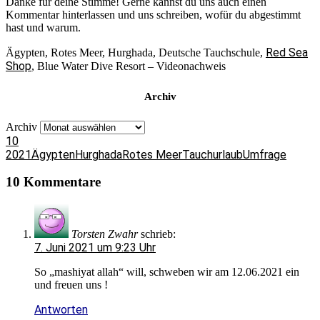
Danke für deine Stimme! Gerne kannst du uns auch einen
Kommentar hinterlassen und uns schreiben, wofür du abgestimmt
Nein, dieses Jahr fliege ich nicht nach Ägypten,
hast und warum.
frühestens nächstes Jahr wieder
41.88 %
Red Sea
Ägypten, Rotes Meer, Hurghada, Deutsche Tauchschule,
Zurück
Shop
, Blue Water Dive Resort – Videonachweis
Archiv
Archiv
10
2021
Ägypten
Hurghada
Rotes Meer
Tauchurlaub
Umfrage
10 Kommentare
Torsten Zwahr
schrieb:
7. Juni 2021 um 9:23 Uhr
So „mashiyat allah“ will, schweben wir am 12.06.2021 ein
und freuen uns !
Antworten