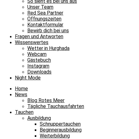
So sieht es bei uns aus
ich
Unser Team
habe
Red Sea Partner
schon
Öffnungszeiten
Kontaktformular
gebucht/ich
Bewirb dich bei uns
komme
Fragen und Antworten
Wissenswertes
dieses
Wetter in Hurghada
Jahr
Webcam
Gästebuch
auf
Instagram
alle
Downloads
Night Mode
Fälle
noch
Home
News
4
Blog Rotes Meer
Tägliche Tauchausfahrten
Tauchen
Vielleicht,
Ausbildung
ich
Schnuppertauchen
Beginnerausbildung
warte
Weiterbildung