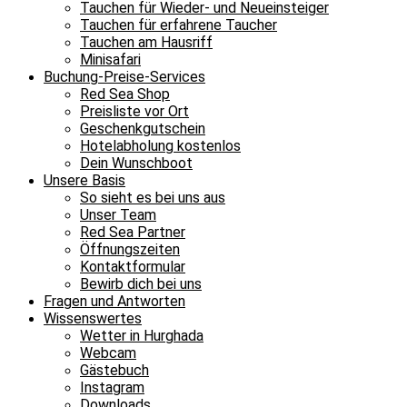
noch
Tauchen für Wieder- und Neueinsteiger
Tauchen für erfahrene Taucher
ab
Tauchen am Hausriff
wie
Minisafari
Buchung-Preise-Services
sich
Red Sea Shop
die
Preisliste vor Ort
Geschenkgutschein
Quarantänesituation
Hotelabholung kostenlos
entwickelt
Dein Wunschboot
Unsere Basis
und
So sieht es bei uns aus
entscheide
Unser Team
Red Sea Partner
dann
Öffnungszeiten
spontan
Kontaktformular
Bewirb dich bei uns
9
Fragen und Antworten
Wissenswertes
Wetter in Hurghada
Nein,
Webcam
dieses
Gästebuch
Instagram
Jahr
Downloads