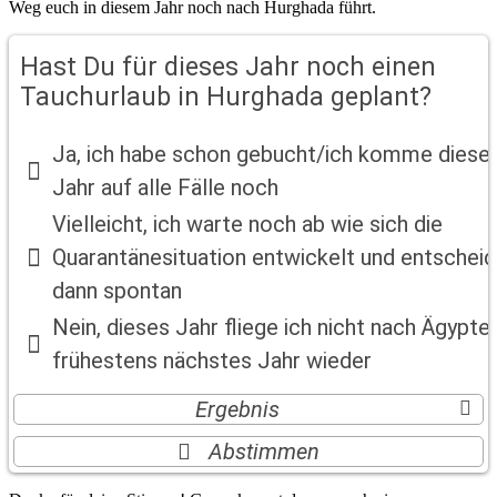
Weg euch in diesem Jahr noch nach Hurghada führt.
Hast Du für dieses Jahr noch einen
Tauchurlaub in Hurghada geplant?
Ja, ich habe schon gebucht/ich komme diese
Jahr auf alle Fälle noch
Vielleicht, ich warte noch ab wie sich die
Quarantänesituation entwickelt und entschei
Hast Du für dieses Jahr noch einen
dann spontan
Tauchurlaub in Hurghada geplant?
Nein, dieses Jahr fliege ich nicht nach Ägypten
frühestens nächstes Jahr wieder
Ja, ich habe schon gebucht/ich komme dieses
Jahr auf alle Fälle noch
40.94 %
Ergebnis
Vielleicht, ich warte noch ab wie sich die
Abstimmen
Quarantänesituation entwickelt und entscheide
dann spontan
17.19 %