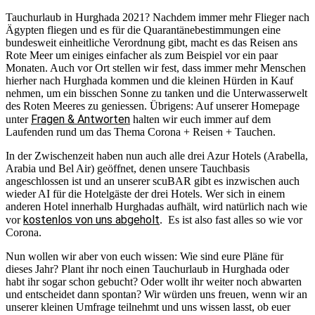
Tauchurlaub in Hurghada 2021? Nachdem immer mehr Flieger nach
Ägypten fliegen und es für die Quarantänebestimmungen eine
bundesweit einheitliche Verordnung gibt, macht es das Reisen ans
Rote Meer um einiges einfacher als zum Beispiel vor ein paar
Monaten. Auch vor Ort stellen wir fest, dass immer mehr Menschen
hierher nach Hurghada kommen und die kleinen Hürden in Kauf
nehmen, um ein bisschen Sonne zu tanken und die Unterwasserwelt
des Roten Meeres zu geniessen. Übrigens: Auf unserer Homepage
Fragen & Antworten
unter
halten wir euch immer auf dem
Laufenden rund um das Thema Corona + Reisen + Tauchen.
In der Zwischenzeit haben nun auch alle drei Azur Hotels (Arabella,
Arabia und Bel Air) geöffnet, denen unsere Tauchbasis
angeschlossen ist und an unserer scuBAR gibt es inzwischen auch
wieder AI für die Hotelgäste der drei Hotels. Wer sich in einem
anderen Hotel innerhalb Hurghadas aufhält, wird natürlich nach wie
kostenlos von uns abgeholt
vor
. Es ist also fast alles so wie vor
Corona.
Nun wollen wir aber von euch wissen: Wie sind eure Pläne für
dieses Jahr? Plant ihr noch einen Tauchurlaub in Hurghada oder
habt ihr sogar schon gebucht? Oder wollt ihr weiter noch abwarten
und entscheidet dann spontan? Wir würden uns freuen, wenn wir an
unserer kleinen Umfrage teilnehmt und uns wissen lasst, ob euer