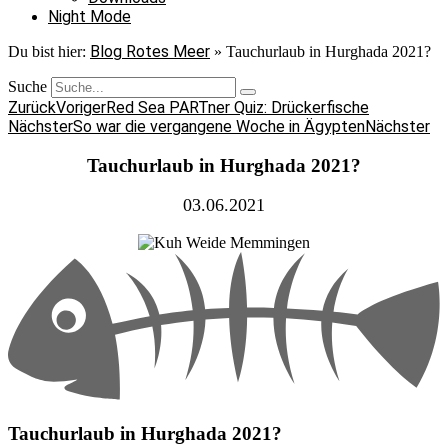
fliege
Night Mode
ich
Blog Rotes Meer
Du bist hier:
»
Tauchurlaub in Hurghada 2021?
nicht
Suche
nach
Zurück
Voriger
Red Sea PARTner Quiz: Drückerfische
Ägypten,
Nächster
So war die vergangene Woche in Ägypten
Nächster
frühestens
Tauchurlaub in Hurghada 2021?
nächstes
03.06.2021
Jahr
wieder
8
Zurück
Tauchurlaub in Hurghada 2021?