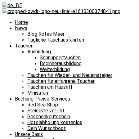
Home
News
Hast
Blog Rotes Meer
Tägliche Tauchausfahrten
Du
Tauchen
für
Ausbildung
Schnuppertauchen
dieses
Beginnerausbildung
Jahr
Weiterbildung
noch
Tauchen für Wieder- und Neueinsteiger
Tauchen für erfahrene Taucher
einen
Tauchen am Hausriff
Tauchurlaub
Minisafari
Buchung-Preise-Services
in
Red Sea Shop
Hurghada
Preisliste vor Ort
Geschenkgutschein
geplant?
Hotelabholung kostenlos
Dein Wunschboot
Ja,
Unsere Basis