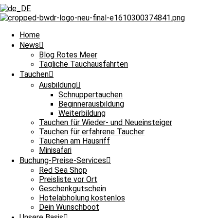
Zurück
Voriger
Ein süßer Kuchen nach dem Tauchen
Nächster
Ein super Sonntag auf dem Roten Meer
Nächster
Home
News
Blog Rotes Meer
Tägliche Tauchausfahrten
Tauchen
Ausbildung
Schnuppertauchen
Beginnerausbildung
Taucherherz, was willst du mehr und damit Leinen los für unsere täg
Weiterbildung
Tauchen für Wieder- und Neueinsteiger
Tauchguides
Rund ums Jahr erzählen euch unsere
hier Tag für Tag 
Tauchen für erfahrene Taucher
sein. So könnt ihr euch gemeinsam mit ihnen an den kleinen und auch
Tauchen am Hausriff
Minisafari
Auch über die außergewöhnlichen Erlebnisse auf unseren Minisafaris 
Wracktauchgänge in Abu Nuhas oder an der Thistlegorm sind mit au
Buchung-Preise-Services
Red Sea Shop
Und das Beste? Unsere Berichte über die Tauchausfahrten erscheinen t
Preisliste vor Ort
Geschenkgutschein
15. Oktober 2022
Hotelabholung kostenlos
Dein Wunschboot
Ganztagesfahrt
Unsere Basis