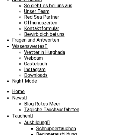
So sieht es bei uns aus
Tauchplatz 1: Shaab Pinky
Unser Team
Tauchplatz 2: Carless Reef
Red Sea Partner
Öffnungszeiten
Kontaktformular
Der Wind ist runter! Also ab nach Shaab Pinky und zum Carless Reef
Bewirb dich bei uns
Wahl an Tauchplätzen mit ganz viel Glücks-Karma gewesen sein. Be
Fragen und Antworten
bunten Fischen, erschien im Blauwasser der erste Flügelschlag: Ad
Wissenswertes
Sichtweite im Blauwasser. Nach ein paar weiteren Minuten die nächs
Wetter in Hurghada
Gruppen: WALHAI (sorry Anja) - mit Schiffshaltern, die es auch a
Webcam
noch recht kleine Walhai zog an uns vorbei und ließ uns in Pinky a
Gästebuch
aus dem Gesicht der Taucher zu bekommen.
Instagram
Downloads
Night Mode
Zurück an Bord ging es direkt in die Nachbarschaft zum Carless Re
Füsilieren den Tauchgang versüßen. Ein Barrakuda ließ sich in S
Home
Steinfische. Zurück auf dem Boot wartete bereits das reichhaltige
News
entspannten wir auf dem Boot, bevor es dann Richtung scuBAR gi
Blog Rotes Meer
Tägliche Tauchausfahrten
Tauchen
Ausbildung
Schnuppertauchen
Beginnerausbildung