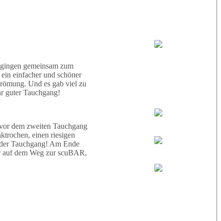
30° |
27°
Tauchboot:
El Noras
ir gingen gemeinsam zum
ein einfacher und schöner
trömung. Und es gab viel zu
hr guter Tauchgang!
Tauchguides:
Ahmed
e vor dem zweiten Tauchgang
ktrochen, einen riesigen
ender Tauchgang! Am Ende
Karin
ir auf dem Weg zur scuBAR,
Nic