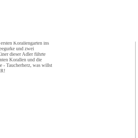
Tauchguides:
der Riffwand. Was für ein
 die Inseln, um gemütlich
e vom Oberdeck, sehr
Maxl
Sabine
ersten Korallengarten ins
Seegurke und zwei
ner dieser Adler führte
nten Korallen und die
e - Taucherherz, was willst
AR!