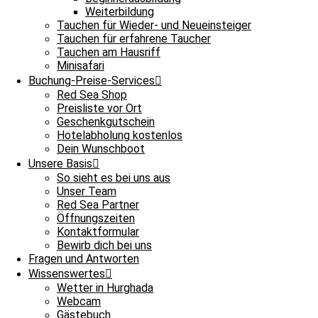
Weiterbildung
Tauchen für Wieder- und Neueinsteiger
Tauchen für erfahrene Taucher
Tauchen am Hausriff
Minisafari
Buchung-Preise-Services
Red Sea Shop
Preisliste vor Ort
Geschenkgutschein
Hotelabholung kostenlos
Dein Wunschboot
Unsere Basis
So sieht es bei uns aus
Unser Team
Ganztagesfahrt
Red Sea Partner
Öffnungszeiten
Tauchplatz 1: Shaab Pinky
Kontaktformular
Tauchplatz 2: Shaab Nenad
Bewirb dich bei uns
Fragen und Antworten
Wissenswertes
Bestes Wetter und somit mit Maxl und Sabine ab nach Pinky! Da war
Wetter in Hurghada
Briefing und auf Signal dann ab ins kühle Nass. Die Sicht war für 
Webcam
und eine Riesenmuräne. Für einige wenige bot sich dann ein ganz 
Gästebuch
Schwanzflosse war für einige erkennbar, bevor er uns dann hinter 