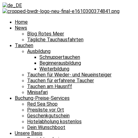
Home
News
Blog Rotes Meer
Tägliche Tauchausfahrten
Tauchen
Ausbildung
Schnuppertauchen
Beginnerausbildung
Weiterbildung
Tauchen für Wieder- und Neueinsteiger
Tauchen für erfahrene Taucher
Tauchen am Hausriff
Minisafari
Buchung-Preise-Services
Red Sea Shop
Preisliste vor Ort
Geschenkgutschein
Hotelabholung kostenlos
Dein Wunschboot
Unsere Basis