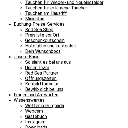
Tauchen für Wieder- und Neueinsteiger
Tauchen für erfahrene Taucher
Tauchen am Hausriff
Minisafari
Buchung-Preise-Services
Red Sea Shop
Preisliste vor Ort
Geschenkgutschein
Hotelabholung kostenlos
Dein Wunschboot
Unsere Basis
So sieht es bei uns aus
Unser Team
Red Sea Partner
Öffnungszeiten
Kontaktformular
Bewirb dich bei uns
Fragen und Antworten
Wissenswertes
Wetter in Hurghada
Webcam
Gästebuch
Instagram
Downloads