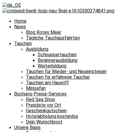
Home
News
Blog Rotes Meer
Tägliche Tauchausfahrten
Tauchen
Ausbildung
Schnuppertauchen
Beginnerausbildung
Weiterbildung
Tauchen für Wieder- und Neueinsteiger
Tauchen für erfahrene Taucher
Tauchen am Hausriff
Minisafari
Buchung-Preise-Services
Red Sea Shop
Preisliste vor Ort
Geschenkgutschein
Hotelabholung kostenlos
Dein Wunschboot
Unsere Basis