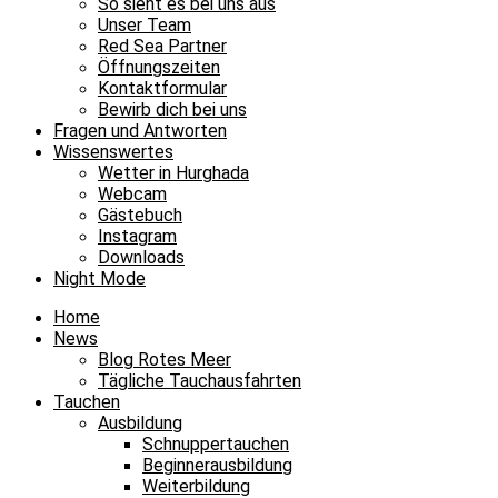
So sieht es bei uns aus
Unser Team
Red Sea Partner
Öffnungszeiten
Kontaktformular
Bewirb dich bei uns
Fragen und Antworten
Wissenswertes
Wetter in Hurghada
Webcam
Gästebuch
Instagram
Downloads
Night Mode
Home
News
Blog Rotes Meer
Tägliche Tauchausfahrten
Tauchen
Ausbildung
Schnuppertauchen
Beginnerausbildung
Weiterbildung