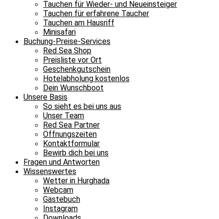
Tauchen für Wieder- und Neueinsteiger
Tauchen für erfahrene Taucher
Tauchen am Hausriff
Minisafari
Buchung-Preise-Services
Red Sea Shop
Preisliste vor Ort
Geschenkgutschein
Hotelabholung kostenlos
Dein Wunschboot
Unsere Basis
So sieht es bei uns aus
Unser Team
Red Sea Partner
Öffnungszeiten
Kontaktformular
Bewirb dich bei uns
Fragen und Antworten
Wissenswertes
Wetter in Hurghada
Webcam
Gästebuch
Instagram
Downloads