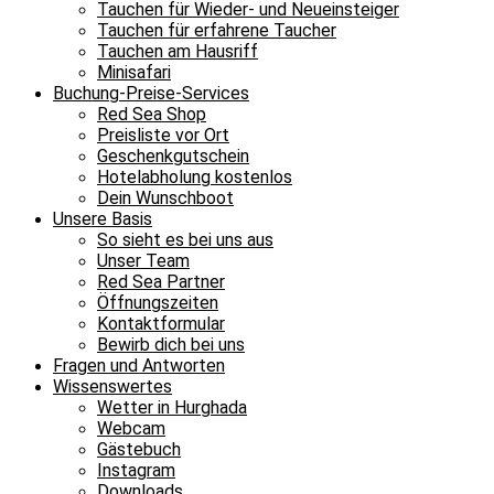
Tauchen für Wieder- und Neueinsteiger
Tauchen für erfahrene Taucher
Tauchen am Hausriff
Minisafari
Buchung-Preise-Services
Red Sea Shop
Preisliste vor Ort
Geschenkgutschein
Hotelabholung kostenlos
Dein Wunschboot
Unsere Basis
So sieht es bei uns aus
Unser Team
Red Sea Partner
Öffnungszeiten
Kontaktformular
Bewirb dich bei uns
Fragen und Antworten
Wissenswertes
Wetter in Hurghada
Webcam
Gästebuch
Instagram
Downloads