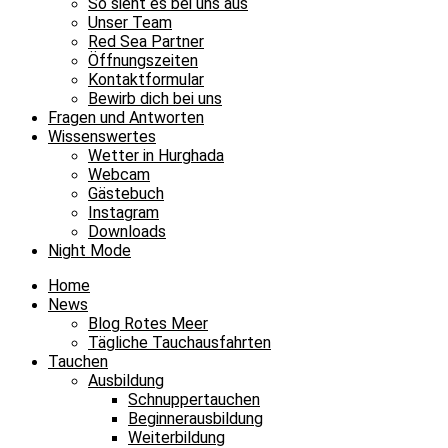
So sieht es bei uns aus
Unser Team
Red Sea Partner
Öffnungszeiten
Kontaktformular
Bewirb dich bei uns
Fragen und Antworten
Wissenswertes
Wetter in Hurghada
Webcam
Gästebuch
Instagram
Downloads
Night Mode
Home
News
Blog Rotes Meer
Tägliche Tauchausfahrten
Tauchen
Ausbildung
Schnuppertauchen
Beginnerausbildung
Weiterbildung