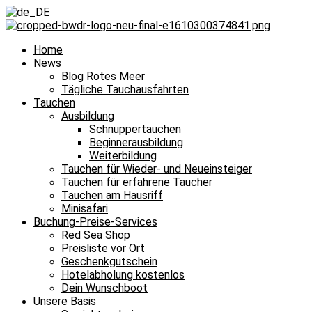
Home
News
Blog Rotes Meer
Tägliche Tauchausfahrten
Tauchen
Ausbildung
Schnuppertauchen
Beginnerausbildung
Weiterbildung
Tauchen für Wieder- und Neueinsteiger
Tauchen für erfahrene Taucher
Tauchen am Hausriff
Minisafari
Buchung-Preise-Services
Red Sea Shop
Preisliste vor Ort
Geschenkgutschein
Hotelabholung kostenlos
Dein Wunschboot
Unsere Basis