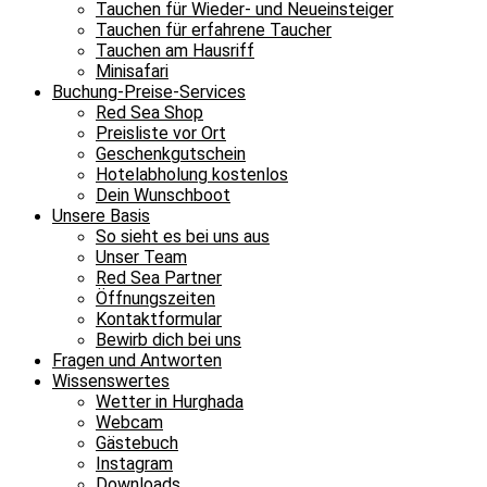
Tauchen für Wieder- und Neueinsteiger
Tauchen für erfahrene Taucher
Tauchen am Hausriff
Minisafari
Buchung-Preise-Services
Red Sea Shop
Preisliste vor Ort
Geschenkgutschein
Hotelabholung kostenlos
Dein Wunschboot
Unsere Basis
So sieht es bei uns aus
Unser Team
Red Sea Partner
Öffnungszeiten
Kontaktformular
Bewirb dich bei uns
Fragen und Antworten
Wissenswertes
Wetter in Hurghada
Webcam
Gästebuch
Instagram
Downloads