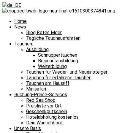
Home
News
Blog Rotes Meer
Tägliche Tauchausfahrten
Tauchen
Ausbildung
Schnuppertauchen
Beginnerausbildung
Weiterbildung
Tauchen für Wieder- und Neueinsteiger
Tauchen für erfahrene Taucher
Tauchen am Hausriff
Minisafari
Buchung-Preise-Services
Red Sea Shop
Preisliste vor Ort
Geschenkgutschein
Hotelabholung kostenlos
Dein Wunschboot
Unsere Basis