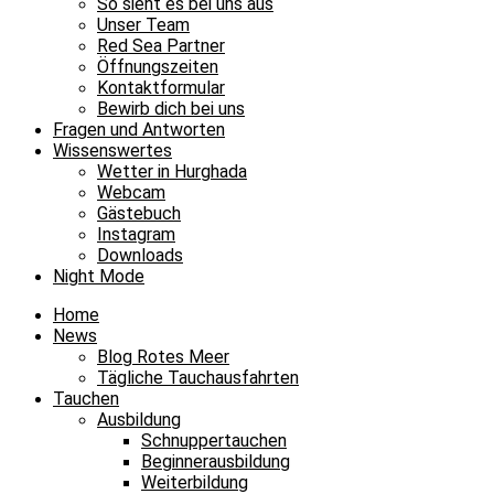
So sieht es bei uns aus
Unser Team
Red Sea Partner
Öffnungszeiten
Kontaktformular
Bewirb dich bei uns
Fragen und Antworten
Wissenswertes
Wetter in Hurghada
Webcam
Gästebuch
Instagram
Downloads
Night Mode
Home
News
Blog Rotes Meer
Tägliche Tauchausfahrten
Tauchen
Ausbildung
Schnuppertauchen
Beginnerausbildung
Weiterbildung