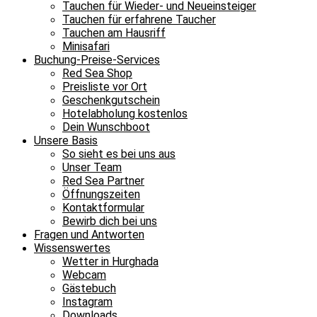
Tauchen für Wieder- und Neueinsteiger
Tauchen für erfahrene Taucher
Tauchen am Hausriff
Minisafari
Buchung-Preise-Services
Red Sea Shop
Preisliste vor Ort
Geschenkgutschein
Hotelabholung kostenlos
Dein Wunschboot
Unsere Basis
So sieht es bei uns aus
Unser Team
Red Sea Partner
Öffnungszeiten
Kontaktformular
Bewirb dich bei uns
Fragen und Antworten
Wissenswertes
Wetter in Hurghada
Webcam
Gästebuch
Instagram
Downloads