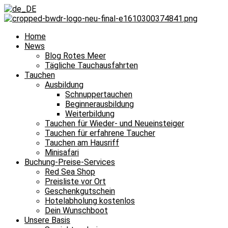
Home
News
Blog Rotes Meer
Tägliche Tauchausfahrten
Tauchen
Ausbildung
Schnuppertauchen
Beginnerausbildung
Weiterbildung
Tauchen für Wieder- und Neueinsteiger
Tauchen für erfahrene Taucher
Tauchen am Hausriff
Minisafari
Buchung-Preise-Services
Red Sea Shop
Preisliste vor Ort
Geschenkgutschein
Hotelabholung kostenlos
Dein Wunschboot
Unsere Basis