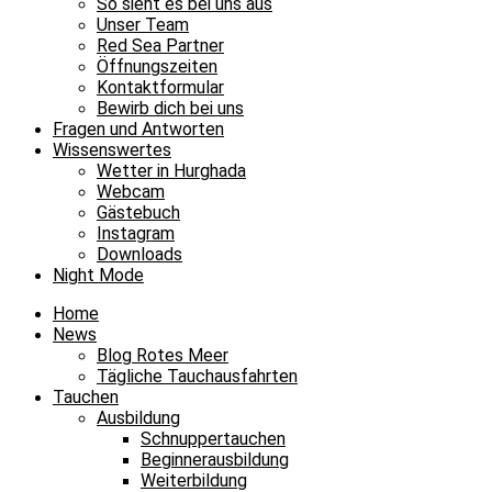
So sieht es bei uns aus
Unser Team
Red Sea Partner
Öffnungszeiten
Kontaktformular
Bewirb dich bei uns
Fragen und Antworten
Wissenswertes
Wetter in Hurghada
Webcam
Gästebuch
Instagram
Downloads
Night Mode
Home
News
Blog Rotes Meer
Tägliche Tauchausfahrten
Tauchen
Ausbildung
Schnuppertauchen
Beginnerausbildung
Weiterbildung